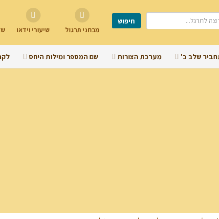
מבחני תרגול
שיעורי וידאו
שא
חביר שלב ב'
מערכת הצורות
שם המספר ומילות היחס
לקר