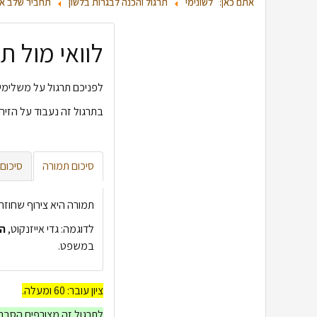
אתם כאן:
לשונימי
תרגול והכנה לבגרות בלשון
תחביר שלב א'
לוואי מול ת
לפניכם תרגול על משלימי
בתרגול זה נעבוד על הזיה
סיכום תמורה
סיכום 
תמורה היא צירוף שחוזר
לדוגמה: גדי אייזנקוט,
ה
במשפט.
ציון עובר: 60 ומעלה.
לתרגול זה מצורפים הסברים