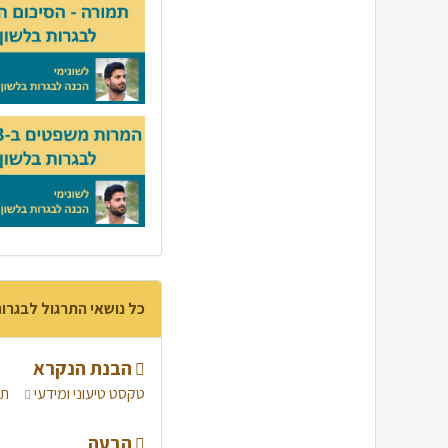
כל נושאי התרגול לבגרו
הבנת הנקרא
טקסט טיעוני ומידעי
תר
הבעה