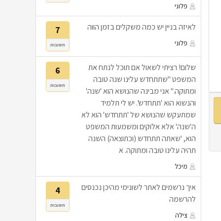
פלוני
לאיזה בניין יש כמה משקלים בזמן הווה
7
פלוני
תשובות
שלום! רציתי לשאול אם תוכל לנתח את
6
המשפט "שתתחדש עלינו שנה טובה
תשובות
ומתוקה." אני מבינה שהנושא הוא 'שנה'
והנשוא הוא 'תתחדש'. יש לי תלמיד
שמתעקש שהנושא של 'תתחדש' הוא לא
ה'שנה' אלא אלוקים ומשמעות המשפט
הוא, 'שאתה תתחדש (וכתוצאה) השנה
תהיה עלינו טובה ומתוקה. א
מיכל
איך נרשמים לאתר לשונימי מהיכן נכנסים
4
להרשמה
תשובות
צילה