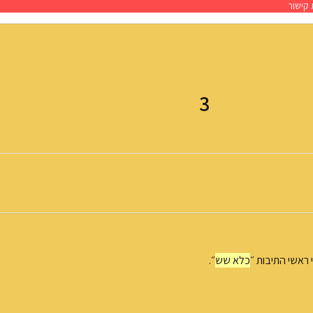
קישור
3
 ראשי התיבות ״
כלא שש
״.