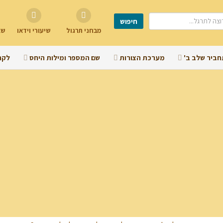
מבחני תרגול
שיעורי וידאו
שא
חביר שלב ב'
מערכת הצורות
שם המספר ומילות היחס
לקר