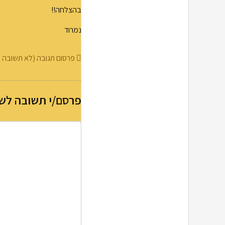
בהצלחה!!
נמרוד
פרסום תגובה (לא תשובה 
פרסם/י תשובה לש