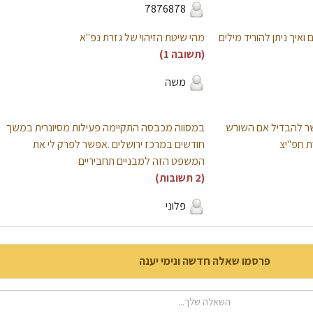
7876878
ואיך ניתן להוריד מילים
מהי שיטת הזיהוי של גזרת נפ"א
(תשובה 1)
משה
פשר להבדיל אם השורש
במסווה מכבסה התקיימה פעילות מסיונרית במשך
ת חפ"יצ
חודשים במרכז ירושלים .אפשר לפרק לי את
המשפט הזה למבניים תחביריים
(2 תשובות)
פלוני
פרסמו שאלה חדשה ונימי יענה