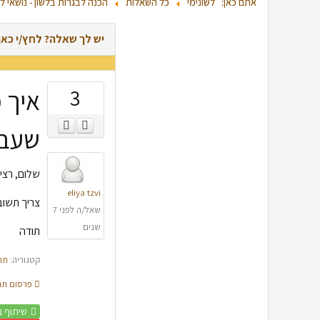
אתם כאן:
לשונימי
כל השאלות
הכנה לבגרות בלשון - נושאי ל
יש לך שאלה? לחץ/י כא
3
איך 
שעבו
שלום, רצי
eliya tzvi
צריך תשוב
שאל/ה לפני 7
שנים
תודה
קטגוריה:
תח
פרסום תגו
שיתוף ב