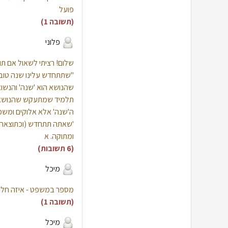
פועל
(תשובה 1)
פלוני
שלום! רציתי לשאול אם 
"שתתחדש עלינו שנה טובה
שהנושא הוא 'שנה' והנשוא 
תלמיד שמתעקש שהנושא 
ה'שנה' אלא אלוקים ומש
'שאתה תתחדש (וכתוצאה) 
ומתוקה. א
(6 תשובות)
מיכל
מספר במשפט - איזה חלק 
(תשובה 1)
מיכל