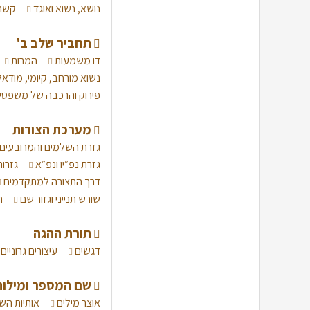
נושא, נשוא ואוגד
קשר 
תחביר שלב ב'
דו משמעות
המרות
נשוא מורחב, קיומי, מודאל
פירוק והרכבה של משפטי
מערכת הצורות
גזרת השלמים והמרובעים
גזרת נפ״יו ונפ״א
גזרו
דרך התצורה למתקדמים
שורש תנייני וגזור שם
ת
תורת ההגה
דגשים
עיצורים גרוניים
שם המספר ומילות
אוצר מילים
אותיות הש