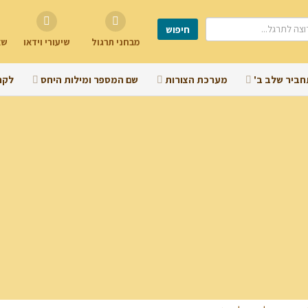
מבחני תרגול
שיעורי וידאו
שא
חביר שלב ב'
מערכת הצורות
שם המספר ומילות היחס
לקר