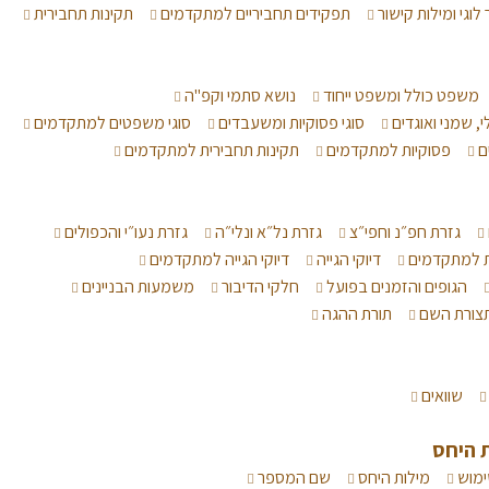
לוגי ומילות קישור
תפקידים תחביריים למתקדמים
תקינות תחבירית
משפט כולל ומשפט ייחוד
נושא סתמי וקפ"ה
י, שמני ואוגדים
סוגי פסוקיות ומשעבדים
סוגי משפטים למתקדמים
ם
פסוקיות למתקדמים
תקינות תחבירית למתקדמים
גזרת חפ״נ וחפי״צ
גזרת נל״א ונלי״ה
גזרת נעו״י והכפולים
ת למתקדמים
דיוקי הגייה
דיוקי הגייה למתקדמים
הגופים והזמנים בפועל
חלקי הדיבור
משמעות הבניינים
צורת השם
תורת ההגה
שוואים
 היחס
ימוש
מילות היחס
שם המספר