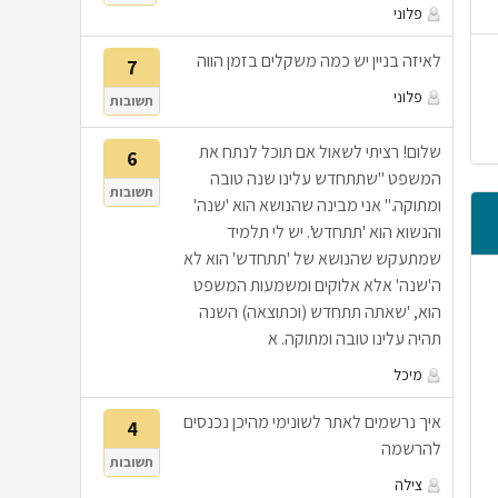
פלוני
לאיזה בניין יש כמה משקלים בזמן הווה
7
פלוני
תשובות
שלום! רציתי לשאול אם תוכל לנתח את
6
המשפט "שתתחדש עלינו שנה טובה
תשובות
ומתוקה." אני מבינה שהנושא הוא 'שנה'
והנשוא הוא 'תתחדש'. יש לי תלמיד
שמתעקש שהנושא של 'תתחדש' הוא לא
ה'שנה' אלא אלוקים ומשמעות המשפט
הוא, 'שאתה תתחדש (וכתוצאה) השנה
תהיה עלינו טובה ומתוקה. א
מיכל
איך נרשמים לאתר לשונימי מהיכן נכנסים
4
להרשמה
תשובות
צילה