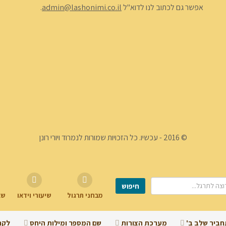
אפשר גם לכתוב לנו לדוא"ל
admin@lashonimi.co.il
.
© 2016 - עכשיו. כל הזכויות שמורות לנמרוד ויורי רונן
מבחני תרגול
שיעורי וידאו
שא
חביר שלב ב'
מערכת הצורות
שם המספר ומילות היחס
לקר