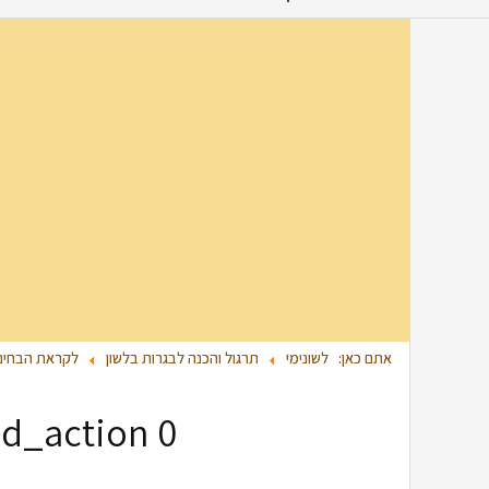
אתם כאן:
לשונימי
תרגול והכנה לבגרות בלשון
לקראת הבחינ
0 Call to undefined function add_action()