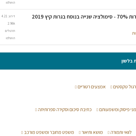
הושלמו
 קיץ 2019
דירוג: 4.21
2.96k
תרגולים
ות
הושלמו
ת בלשון
גול טקסטים
אמצעים רטוריים
מני פיסוק ומשמעותם
כתיבת סיכום וסקירה ספרותיתה
לוואי ותמורה
מושא ותיאור
משפט מחובר ומשפט מורכב