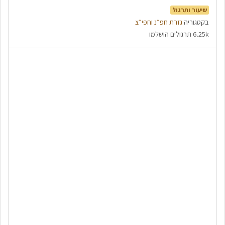
שיעור ותרגול
בקטגוריה
גזרת חפ״נ וחפי״צ
6.25k תרגולים הושלמו