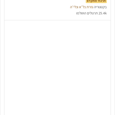
תרגול מתקדם
בקטגוריה
גזרת נל״א ונלי״ה
25.4k תרגולים הושלמו