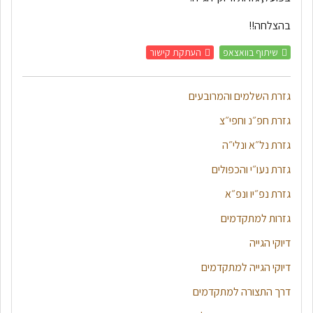
בהצלחה!!
שיתוף בוואצאפ
העתקת קישור
גזרת השלמים והמרובעים
גזרת חפ״נ וחפי״צ
גזרת נל״א ונלי״ה
גזרת נעו״י והכפולים
גזרת נפ״יו ונפ״א
גזרות למתקדמים
דיוקי הגייה
דיוקי הגייה למתקדמים
דרך התצורה למתקדמים