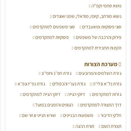
נושא סתמי וקפ"ה
נשוא מורחב, קיומי, מודאלי, שמני ואוגדים
סוגי פסוקיות ומשעבדים
סוגי משפטים למתקדמים
פירוק והרכבה של משפטים
פסוקיות למתקדמים
תקינות תחבירית למתקדמים
מערכת הצורות
גזרת השלמים והמרובעים
גזרת חפ״נ וחפי״צ
גזרת נל״א ונלי״ה
גזרת נעו״י והכפולים
גזרת נפ״יו ונפ״א
גזרות למתקדמים
דיוקי הגייה
דיוקי הגייה למתקדמים
דרך התצורה למתקדמים
הגופים והזמנים בפועל
חלקי הדיבור
משמעות הבניינים
שורש תנייני וגזור שם
תצורת השם
תורת ההגה