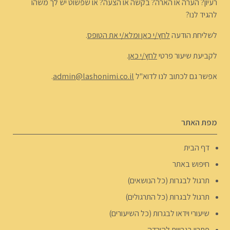
רעיון? הערה או הארה? בקשה או הצעה? או שפשוט יש לך משהו
להגיד לנו?
לשליחת הודעה
לחץ/י כאן ומלא/י את הטופס
.
לקביעת שיעור פרטי
לחץ/י כאן
.
אפשר גם לכתוב לנו לדוא"ל
admin@lashonimi.co.il
.
מפת האתר
דף הבית
חיפוש באתר
תרגול לבגרות (כל הנושאים)
תרגול לבגרות (כל התרגולים)
שיעורי וידאו לבגרות (כל השיעורים)
פתרון בגרויות להורדה