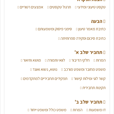
טקסט טיעוני ומידעי
תרגול טקסטים
אמצעים רטוריים
הבעה
כתיבת מאמר טיעון
סימני פיסוק ומשמעותם
כתיבת סיכום וסקירה ספרותיתה
תחביר שלב א'
המרות
חלקי הדיבור
לוואי ותמורה
מושא ותיאור
משפט מחובר ומשפט מורכב
נושא, נשוא ואוגד
קשר לוגי ומילות קישור
תפקידים תחביריים למתקדמים
תקינות תחבירית
תחביר שלב ב'
דו משמעות
המרות
משפט כולל ומשפט ייחוד