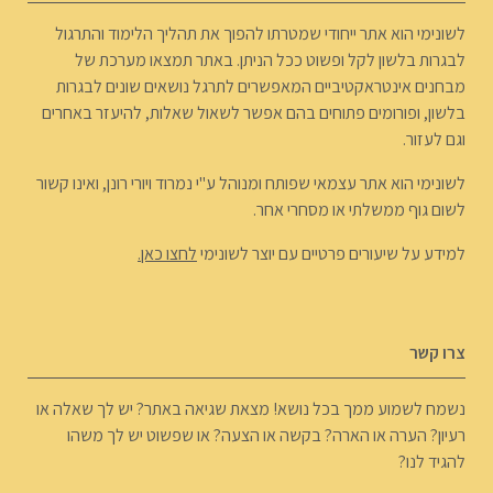
לשונימי הוא אתר ייחודי שמטרתו להפוך את תהליך הלימוד והתרגול
לבגרות בלשון לקל ופשוט ככל הניתן. באתר תמצאו מערכת של
מבחנים אינטראקטיביים המאפשרים לתרגל נושאים שונים לבגרות
בלשון, ופורומים פתוחים בהם אפשר לשאול שאלות, להיעזר באחרים
וגם לעזור.
לשונימי הוא אתר עצמאי שפותח ומנוהל ע"י נמרוד ויורי רונן, ואינו קשור
לשום גוף ממשלתי או מסחרי אחר.
למידע על שיעורים פרטיים עם יוצר לשונימי
לחצו כאן.
צרו קשר
נשמח לשמוע ממך בכל נושא! מצאת שגיאה באתר? יש לך שאלה או
רעיון? הערה או הארה? בקשה או הצעה? או שפשוט יש לך משהו
להגיד לנו?