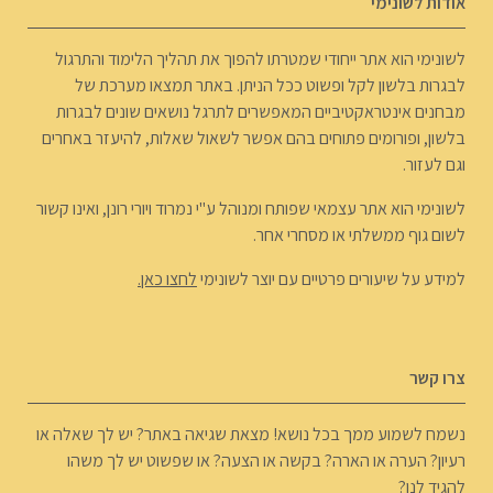
אודות לשונימי
לשונימי הוא אתר ייחודי שמטרתו להפוך את תהליך הלימוד והתרגול
לבגרות בלשון לקל ופשוט ככל הניתן. באתר תמצאו מערכת של
מבחנים אינטראקטיביים המאפשרים לתרגל נושאים שונים לבגרות
בלשון, ופורומים פתוחים בהם אפשר לשאול שאלות, להיעזר באחרים
וגם לעזור.
לשונימי הוא אתר עצמאי שפותח ומנוהל ע"י נמרוד ויורי רונן, ואינו קשור
לשום גוף ממשלתי או מסחרי אחר.
למידע על שיעורים פרטיים עם יוצר לשונימי
לחצו כאן.
צרו קשר
נשמח לשמוע ממך בכל נושא! מצאת שגיאה באתר? יש לך שאלה או
רעיון? הערה או הארה? בקשה או הצעה? או שפשוט יש לך משהו
להגיד לנו?