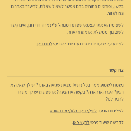
בלשון, ופורומים פתוחים בהם אפשר לשאול שאלות, להיעזר באחרים
וגם לעזור.
לשונימי הוא אתר עצמאי שפותח ומנוהל ע"י נמרוד ויורי רונן, ואינו קשור
לשום גוף ממשלתי או מסחרי אחר.
למידע על שיעורים פרטיים עם יוצר לשונימי
לחצו כאן.
צרו קשר
נשמח לשמוע ממך בכל נושא! מצאת שגיאה באתר? יש לך שאלה או
רעיון? הערה או הארה? בקשה או הצעה? או שפשוט יש לך משהו
להגיד לנו?
לשליחת הודעה
לחץ/י כאן ומלא/י את הטופס
.
לקביעת שיעור פרטי
לחץ/י כאן
.