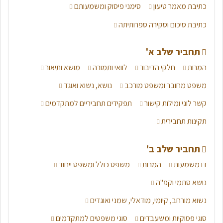
כתיבת מאמר טיעון
סימני פיסוק ומשמעותם
כתיבת סיכום וסקירה ספרותיתה
תחביר שלב א'
המרות
חלקי הדיבור
לוואי ותמורה
מושא ותיאור
משפט מחובר ומשפט מורכב
נושא, נשוא ואוגד
קשר לוגי ומילות קישור
תפקידים תחביריים למתקדמים
תקינות תחבירית
תחביר שלב ב'
דו משמעות
המרות
משפט כולל ומשפט ייחוד
נושא סתמי וקפ"ה
נשוא מורחב, קיומי, מודאלי, שמני ואוגדים
סוגי פסוקיות ומשעבדים
סוגי משפטים למתקדמים