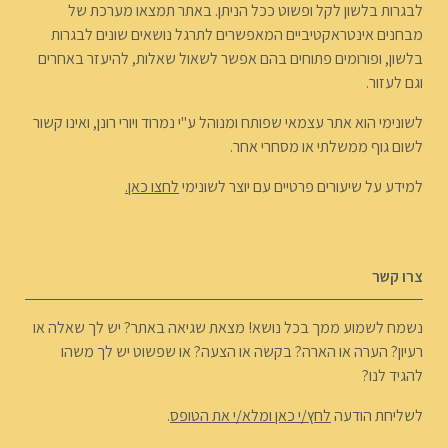
לבגרות בלשון לקל ופשוט ככל הניתן. באתר תמצאו מערכת של
מבחנים אינטראקטיביים המאפשרים לתרגל נושאים שונים לבגרות
בלשון, ופורומים פתוחים בהם אפשר לשאול שאלות, להיעזר באחרים
וגם לעזור.
לשונימי הוא אתר עצמאי שפותח ומנוהל ע"י נמרוד ויורי רונן, ואינו קשור
לשום גוף ממשלתי או מסחרי אחר.
למידע על שיעורים פרטיים עם יוצר לשונימי
לחצו כאן.
צרו קשר
נשמח לשמוע ממך בכל נושא! מצאת שגיאה באתר? יש לך שאלה או
רעיון? הערה או הארה? בקשה או הצעה? או שפשוט יש לך משהו
להגיד לנו?
לשליחת הודעה
לחץ/י כאן ומלא/י את הטופס
.