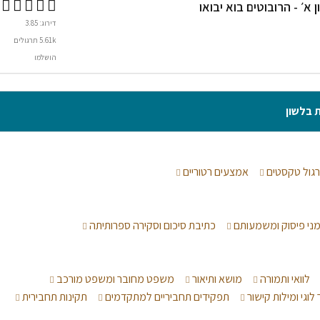
דירוג: 3.85
5.61k תרגולים
הושלמו
ת בלשון
גול טקסטים
אמצעים רטוריים
מני פיסוק ומשמעותם
כתיבת סיכום וסקירה ספרותיתה
לוואי ותמורה
מושא ותיאור
משפט מחובר ומשפט מורכב
לוגי ומילות קישור
תפקידים תחביריים למתקדמים
תקינות תחבירית