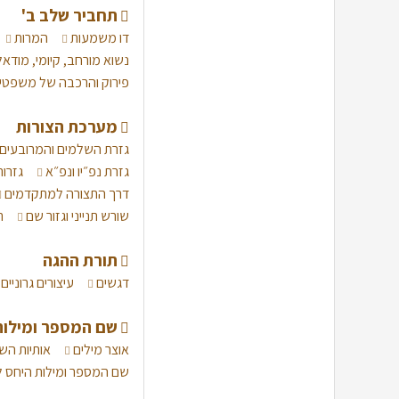
תחביר שלב ב'
דו משמעות
המרות
נשוא מורחב, קיומי, מודאל
פירוק והרכבה של משפטי
מערכת הצורות
גזרת השלמים והמרובעים
גזרת נפ״יו ונפ״א
גזרו
דרך התצורה למתקדמים
שורש תנייני וגזור שם
ת
תורת ההגה
דגשים
עיצורים גרוניים
שם המספר ומילות
אוצר מילים
אותיות הש
שם המספר ומילות היחס