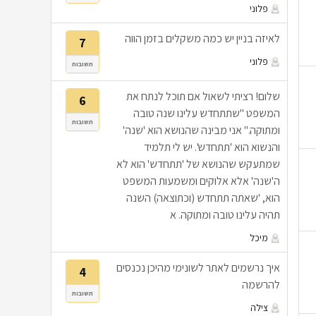
פלוני
לאיזה בניין יש כמה משקלים בזמן הווה
7
פלוני
תשובות
שלום! רציתי לשאול אם תוכל לנתח את
6
המשפט "שתתחדש עלינו שנה טובה
תשובות
ומתוקה." אני מבינה שהנושא הוא 'שנה'
והנשוא הוא 'תתחדש'. יש לי תלמיד
שמתעקש שהנושא של 'תתחדש' הוא לא
ה'שנה' אלא אלוקים ומשמעות המשפט
הוא, 'שאתה תתחדש (וכתוצאה) השנה
תהיה עלינו טובה ומתוקה. א
מיכל
איך נרשמים לאתר לשונימי מהיכן נכנסים
4
להרשמה
תשובות
צילה