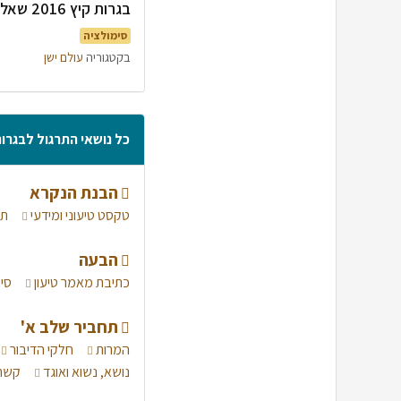
בגרות קיץ 2016 שאלון א׳ - הרובוטים בוא יבואו
סימולציה
בקטגוריה
עולם ישן
כל נושאי התרגול לבגרו
הבנת הנקרא
טקסט טיעוני ומידעי
תר
הבעה
כתיבת מאמר טיעון
סי
תחביר שלב א'
המרות
חלקי הדיבור
נושא, נשוא ואוגד
קשר 