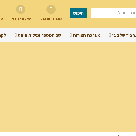
מבחני תרגול
שיעורי וידאו
שא
חביר שלב ב'
מערכת הצורות
שם המספר ומילות היחס
לקר