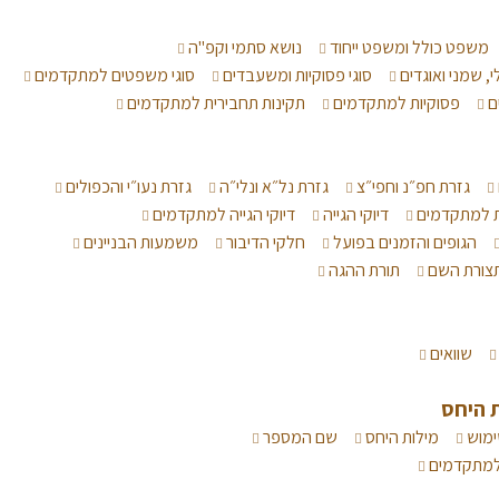
משפט כולל ומשפט ייחוד
נושא סתמי וקפ"ה
י, שמני ואוגדים
סוגי פסוקיות ומשעבדים
סוגי משפטים למתקדמים
ם
פסוקיות למתקדמים
תקינות תחבירית למתקדמים
גזרת חפ״נ וחפי״צ
גזרת נל״א ונלי״ה
גזרת נעו״י והכפולים
ת למתקדמים
דיוקי הגייה
דיוקי הגייה למתקדמים
הגופים והזמנים בפועל
חלקי הדיבור
משמעות הבניינים
צורת השם
תורת ההגה
שוואים
 היחס
ימוש
מילות היחס
שם המספר
 למתקדמים