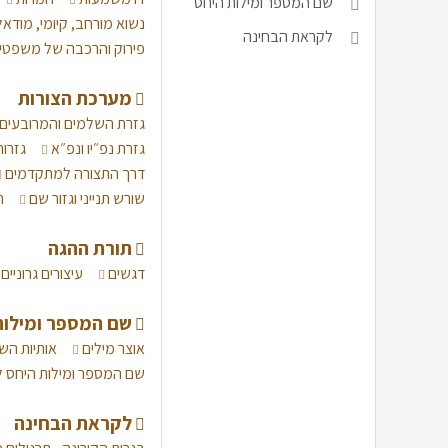
שם המספר ומילות היחס
נשוא מורחב, קיומי, מודאל
לקראת הבחינה
פירוק והרכבה של משפטי
מערכת הצורות
גזרת השלמים והמרובעים
גזרת נפ״יו ונפ״א
גזרו
דרך התצורה למתקדמים
שורש תנייני וגזור שם
ת
תורת ההגה
דגשים
עיצורים גרוניים
שם המספר ומילות
אוצר מילים
אותיות הש
שם המספר ומילות היחס
לקראת הבחינה