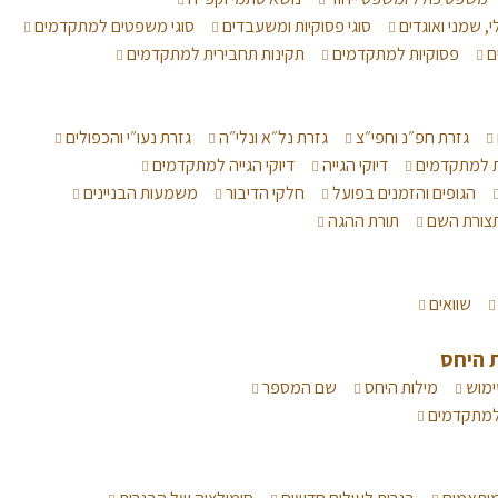
י, שמני ואוגדים
סוגי פסוקיות ומשעבדים
סוגי משפטים למתקדמים
ם
פסוקיות למתקדמים
תקינות תחבירית למתקדמים
גזרת חפ״נ וחפי״צ
גזרת נל״א ונלי״ה
גזרת נעו״י והכפולים
ת למתקדמים
דיוקי הגייה
דיוקי הגייה למתקדמים
הגופים והזמנים בפועל
חלקי הדיבור
משמעות הבניינים
צורת השם
תורת ההגה
שוואים
 היחס
ימוש
מילות היחס
שם המספר
 למתקדמים