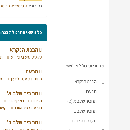
בקטגוריה
סוגי משפטים למת
כל נושאי התרגול לבגרו
הבנת הנקרא
טקסט טיעוני ומידעי
תר
מבחני תרגול לפי נושא
הבעה
כתיבת מאמר טיעון
סי
הבנת הנקרא
הבעה
תחביר שלב א'
המרות
חלקי הדיבור
תחביר שלב א
(2)
נושא, נשוא ואוגד
קשר 
תחביר שלב ב
מערכת הצורות
תחביר שלב ב'
דו משמעות
המרות