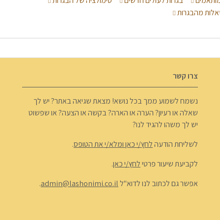
 מותאמים
בגרות לעולים חדשים
סימולציה של הבגרות
לות מהבגרות
צרו קשר
נשמח לשמוע ממך בכל נושא! מצאת שגיאה באתר? יש לך
שאלה או רעיון? הערה או הארה? בקשה או הצעה? או שפשוט
יש לך משהו להגיד לנו?
לשליחת הודעה
לחץ/י כאן ומלא/י את הטופס
.
לקביעת שיעור פרטי
לחץ/י כאן
.
אפשר גם לכתוב לנו לדוא"ל
admin@lashonimi.co.il
.