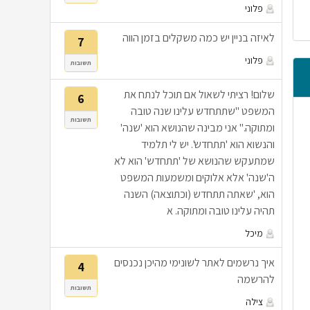
פלוני
לאיזה בניין יש כמה משקלים בזמן הווה
7
פלוני
תשובות
שלום! רציתי לשאול אם תוכל לנתח את
6
המשפט "שתתחדש עלינו שנה טובה
תשובות
ומתוקה." אני מבינה שהנושא הוא 'שנה'
והנשוא הוא 'תתחדש'. יש לי תלמיד
שמתעקש שהנושא של 'תתחדש' הוא לא
ה'שנה' אלא אלוקים ומשמעות המשפט
הוא, 'שאתה תתחדש (וכתוצאה) השנה
תהיה עלינו טובה ומתוקה. א
מיכל
איך נרשמים לאתר לשונימי מהיכן נכנסים
4
להרשמה
תשובות
צילה