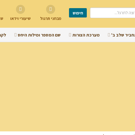
מבחני תרגול
שיעורי וידאו
שא
חביר שלב ב'
מערכת הצורות
שם המספר ומילות היחס
לקר