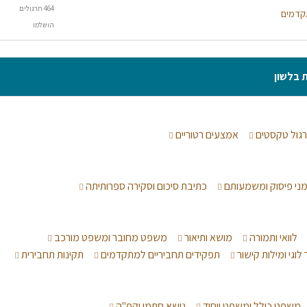
464 תרגולים
קדמים
הושלמו
ת בלשון
גול טקסטים
אמצעים רטוריים
מני פיסוק ומשמעותם
כתיבת סיכום וסקירה ספרותיתה
לוואי ותמורה
מושא ותיאור
משפט מחובר ומשפט מורכב
לוגי ומילות קישור
תפקידים תחביריים למתקדמים
תקינות תחבירית
משפט כולל ומשפט ייחוד
נושא סתמי וקפ"ה