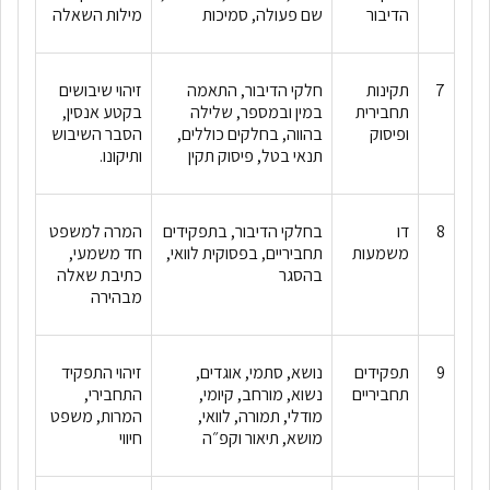
הדיבור
שם פעולה, סמיכות
מילות השאלה
7
תקינות
חלקי הדיבור, התאמה
זיהוי שיבושים
תחבירית
במין ובמספר, שלילה
בקטע אנסין,
ופיסוק
בהווה, בחלקים כוללים,
הסבר השיבוש
תנאי בטל, פיסוק תקין
ותיקונו.
8
דו
בחלקי הדיבור, בתפקידים
המרה למשפט
משמעות
תחביריים, בפסוקית לוואי,
חד משמעי,
בהסגר
כתיבת שאלה
מבהירה
9
תפקידים
נושא, סתמי, אוגדים,
זיהוי התפקיד
תחביריים
נשוא, מורחב, קיומי,
התחבירי,
מודלי, תמורה, לוואי,
המרות, משפט
מושא, תיאור וקפ״ה
חיווי