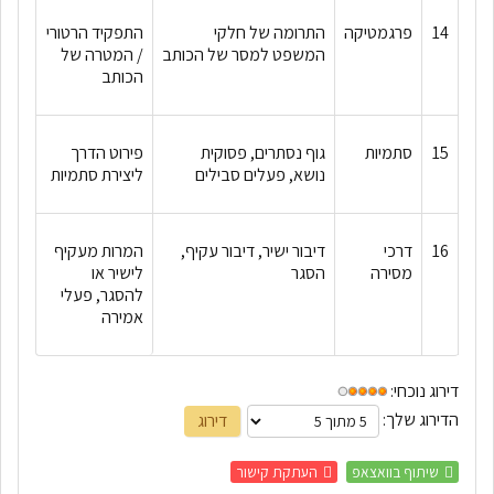
14
פרגמטיקה
התרומה של חלקי
התפקיד הרטורי
המשפט למסר של הכותב
/ המטרה של
הכותב
15
סתמיות
גוף נסתרים, פסוקית
פירוט הדרך
נושא, פעלים סבילים
ליצירת סתמיות
16
דרכי
דיבור ישיר, דיבור עקיף,
המרות מעקיף
מסירה
הסגר
לישיר או
להסגר, פעלי
אמירה
דירוג נוכחי:
הדירוג שלך:
שיתוף בוואצאפ
העתקת קישור