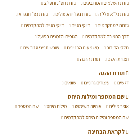
גזרת השלמים והמרובעים
גזרת חפ״נ וחפי״צ
גזרת נל״א ונלי״ה
גזרת נעו״י והכפולים
גזרת נפ״יו ונפ״א
גזרות למתקדמים
דיוקי הגייה
דיוקי הגייה למתקדמים
דרך התצורה למתקדמים
הגופים והזמנים בפועל
חלקי הדיבור
משמעות הבניינים
שורש תנייני וגזור שם
תצורת השם
תורת ההגה
תורת ההגה
דגשים
עיצורים גרוניים
שוואים
שם המספר ומילות היחס
אוצר מילים
אותיות השימוש
מילות היחס
שם המספר
שם המספר ומילות היחס למתקדמים
לקראת הבחינה