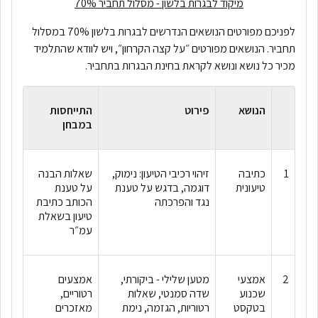
מיקוד לבגרות בלשון - מסלול תחביר 70%
לפניכם מפורטים הנושאים הנדרשים לבגרות בלשון 70% במסלול
תחביר. הנושאים מפורטים ״על קצה הקרחון״, ויש לוודא שהתלמיד
מכיר כל נושא ונושא לקראת בחינת הבגרות בתחביר.
הנושא
פירוט
התייחסות
במבחן
1
כתיבה
זיהוי רכיבי הטיעון: נימוק,
שאלות הבנה
טיעונית
דוגמה, בדגש על טענת
על טענת
נגד והפרכתה
הכותב כתיבת
טיעון בשאלת
עמ״ר
2
אמצעי
מטען שלילי - ביקורתי,
אמצעים
שכנוע
שדה סמנטי, שאלות
רטוריים,
בטקסט
רטוריות, הגזמה, נימת
מאזכרים