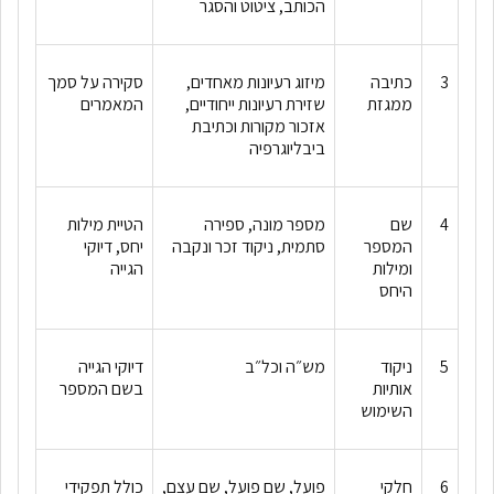
הכותב, ציטוט והסגר
3
כתיבה
מיזוג רעיונות מאחדים,
סקירה על סמך
ממגזת
שזירת רעיונות ייחודיים,
המאמרים
אזכור מקורות וכתיבת
ביבליוגרפיה
4
שם
מספר מונה, ספירה
הטיית מילות
המספר
סתמית, ניקוד זכר ונקבה
יחס, דיוקי
ומילות
הגייה
היחס
5
ניקוד
מש״ה וכל״ב
דיוקי הגייה
אותיות
בשם המספר
השימוש
6
חלקי
פועל, שם פועל, שם עצם,
כולל תפקידי