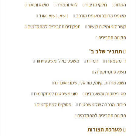
יש מספר דרכים למסור מידע ממקור אחר, ודרכים אלה אנו צריכים
המרות
חלקי הדיבור
לוואי ותמורה
מושא ותיאור
להכיר לבחינה. היכנסו לסיכום מלא של הנושא לקראת בחינת
משפט מחובר ומשפט מורכב
נושא, נשוא ואוגד
הבגרות!
קשר לוגי ומילות קישור
תפקידים תחביריים למתקדמים
היכנסו לסיכום המלא
תקינות תחבירית
תחביר שלב ב'
דו משמעות
המרות
משפט כולל ומשפט ייחוד
נושא סתמי וקפ"ה
נשוא מורחב, קיומי, מודאלי, שמני ואוגדים
סוגי פסוקיות ומשעבדים
סוגי משפטים למתקדמים
פירוק והרכבה של משפטים
פסוקיות למתקדמים
תקינות תחבירית למתקדמים
מערכת הצורות