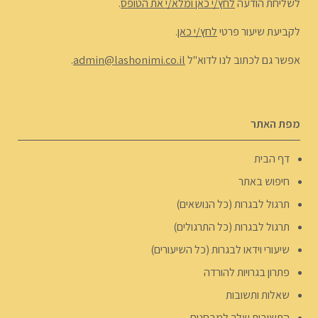
לשליחת הודעה
לחץ/י כאן ומלא/י את הטופס
.
לקביעת שיעור פרטי
לחץ/י כאן
.
אפשר גם לכתוב לנו לדוא"ל
admin@lashonimi.co.il
.
מפת האתר
דף הבית
חיפוש באתר
תרגול לבגרות (כל הנושאים)
תרגול לבגרות (כל התרגולים)
שיעורי וידאו לבגרות (כל השיעורים)
פתרון בגרויות להורדה
שאלות ותשובות
התשובות שלך למבחנים