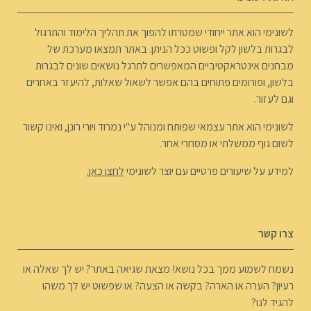
לשונימי הוא אתר ייחודי שמטרתו להפוך את תהליך הלימוד והתרגול
לבגרות בלשון לקל ופשוט ככל הניתן. באתר תמצאו מערכת של
מבחנים אינטראקטיביים המאפשרים לתרגל נושאים שונים לבגרות
בלשון, ופורומים פתוחים בהם אפשר לשאול שאלות, להיעזר באחרים
וגם לעזור.
לשונימי הוא אתר עצמאי שפותח ומנוהל ע"י נמרוד ויורי רונן, ואינו קשור
לשום גוף ממשלתי או מסחרי אחר.
למידע על שיעורים פרטיים עם יוצר לשונימי
לחצו כאן.
צרו קשר
נשמח לשמוע ממך בכל נושא! מצאת שגיאה באתר? יש לך שאלה או
רעיון? הערה או הארה? בקשה או הצעה? או שפשוט יש לך משהו
להגיד לנו?