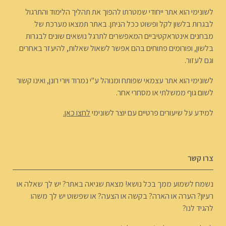
לשונימי הוא אתר ייחודי שמטרתו להפוך את תהליך הלימוד והתרגול
לבגרות בלשון לקל ופשוט ככל הניתן. באתר תמצאו מערכת של
מבחנים אינטראקטיביים המאפשרים לתרגל נושאים שונים לבגרות
בלשון, ופורומים פתוחים בהם אפשר לשאול שאלות, להיעזר באחרים
וגם לעזור.
לשונימי הוא אתר עצמאי שפותח ומנוהל ע"י נמרוד ויורי רונן, ואינו קשור
לשום גוף ממשלתי או מסחרי אחר.
למידע על שיעורים פרטיים עם יוצר לשונימי
לחצו כאן.
צרו קשר
נשמח לשמוע ממך בכל נושא! מצאת שגיאה באתר? יש לך שאלה או
רעיון? הערה או הארה? בקשה או הצעה? או שפשוט יש לך משהו
להגיד לנו?