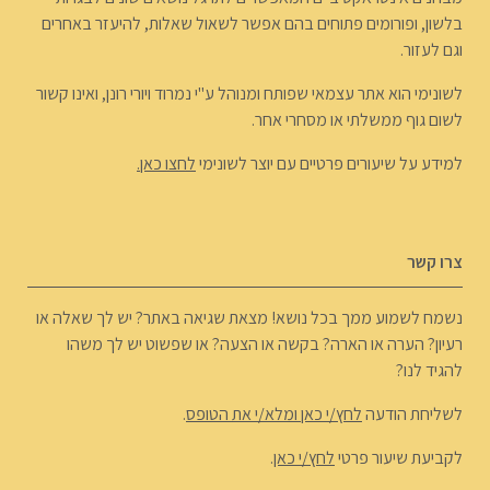
בלשון, ופורומים פתוחים בהם אפשר לשאול שאלות, להיעזר באחרים
וגם לעזור.
לשונימי הוא אתר עצמאי שפותח ומנוהל ע"י נמרוד ויורי רונן, ואינו קשור
לשום גוף ממשלתי או מסחרי אחר.
למידע על שיעורים פרטיים עם יוצר לשונימי
לחצו כאן.
צרו קשר
נשמח לשמוע ממך בכל נושא! מצאת שגיאה באתר? יש לך שאלה או
רעיון? הערה או הארה? בקשה או הצעה? או שפשוט יש לך משהו
להגיד לנו?
לשליחת הודעה
לחץ/י כאן ומלא/י את הטופס
.
לקביעת שיעור פרטי
לחץ/י כאן
.