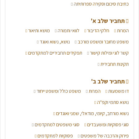
כתיבת סיכום וסקירה ספרותיתה
תחביר שלב א'
המרות
חלקי הדיבור
לוואי ותמורה
מושא ותיאור
משפט מחובר ומשפט מורכב
נושא, נשוא ואוגד
קשר לוגי ומילות קישור
תפקידים תחביריים למתקדמים
תקינות תחבירית
תחביר שלב ב'
דו משמעות
המרות
משפט כולל ומשפט ייחוד
נושא סתמי וקפ"ה
נשוא מורחב, קיומי, מודאלי, שמני ואוגדים
סוגי פסוקיות ומשעבדים
סוגי משפטים למתקדמים
פירוק והרכבה של משפטים
פסוקיות למתקדמים