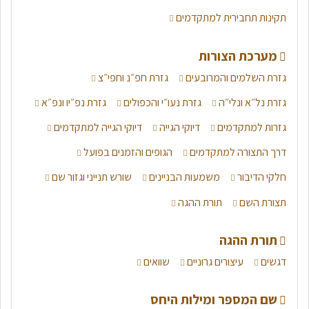
תקינות תחבירית למתקדמים
מערכת הצורות
גזרת השלמים והמרובעים
גזרת חפ״נ וחפי״צ
גזרת נל״א ונלי״ה
גזרת נעו״י והכפולים
גזרת נפ״יו ונפ״א
גזרות למתקדמים
דיוקי הגייה
דיוקי הגייה למתקדמים
דרך התצורה למתקדמים
הגופים והזמנים בפועל
חלקי הדיבור
משמעות הבניינים
שורש תנייני וגזור שם
תצורת השם
תורת ההגה
תורת ההגה
דגשים
עיצורים גרוניים
שוואים
שם המספר ומילות היחס