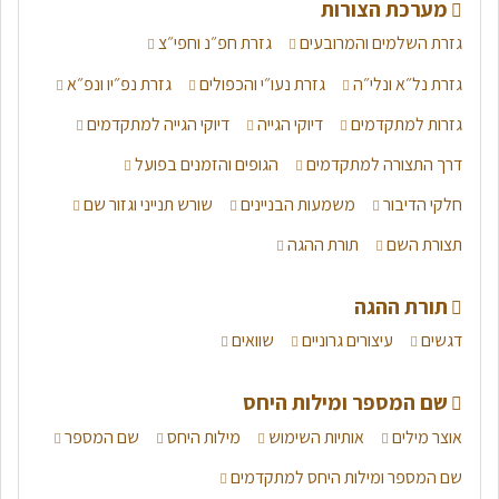
מערכת הצורות
גזרת השלמים והמרובעים
גזרת חפ״נ וחפי״צ
גזרת נל״א ונלי״ה
גזרת נעו״י והכפולים
גזרת נפ״יו ונפ״א
גזרות למתקדמים
דיוקי הגייה
דיוקי הגייה למתקדמים
דרך התצורה למתקדמים
הגופים והזמנים בפועל
חלקי הדיבור
משמעות הבניינים
שורש תנייני וגזור שם
תצורת השם
תורת ההגה
תורת ההגה
דגשים
עיצורים גרוניים
שוואים
שם המספר ומילות היחס
אוצר מילים
אותיות השימוש
מילות היחס
שם המספר
שם המספר ומילות היחס למתקדמים