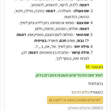
דוגמה
: ללכת, לרקוד, להשפיע, להתכתב.
שם
פעולה
- פעולת ה...
דוגמה
: כתיבה, נפילה, חיבור,
הרגשה, הזדמנות.
שם
עצם
- מוחשי או מופשט. ניתן ליידע וניתן לשייך.
דוגמה
: שולחני, המכתב, תרומה, חלום.
שם
תואר
- מתלווה לשם העצם, מאפיין אותו.
דוגמה
:
ילד
גבוה
, שופט
חכם
, תיאוריה
בעייתית
.
מילת
יחס
- ניתן לשייך. של, את, ב.., ל..
מילת
קישור
- מחברת בין משפטים.
דוגמה
: לכן,
למרות זאת, בנוסף לכך.
ציון עובר: 55
לאחר סיום התרגול יופיעו תשובות והסברים בירוק.
בהצלחה!!
בקטגוריה
חלקי הדיבור
לתרגולים נוספים בנושא זה לחצו כאן
186803 תרגולים הושלמו