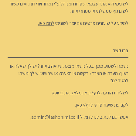
לשונימי הוא אתר עצמאי שפותח ומנוהל ע"י נמרוד ויורי רונן, ואינו קשור
לשום גוף ממשלתי או מסחרי אחר.
למידע על שיעורים פרטיים עם יוצר לשונימי
לחצו כאן.
צרו קשר
נשמח לשמוע ממך בכל נושא! מצאת שגיאה באתר? יש לך שאלה או
רעיון? הערה או הארה? בקשה או הצעה? או שפשוט יש לך משהו
להגיד לנו?
לשליחת הודעה
לחץ/י כאן ומלא/י את הטופס
.
לקביעת שיעור פרטי
לחץ/י כאן
.
אפשר גם לכתוב לנו לדוא"ל
admin@lashonimi.co.il
.