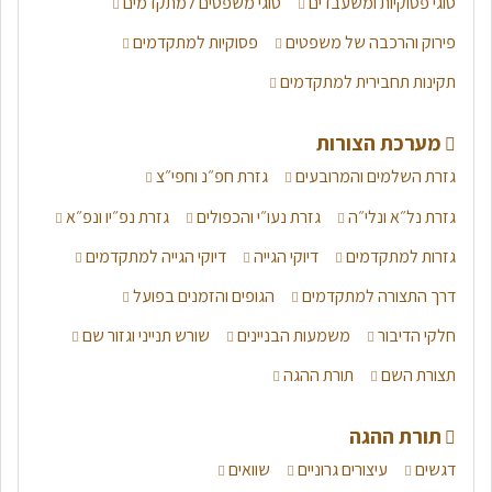
סוגי פסוקיות ומשעבדים
סוגי משפטים למתקדמים
פירוק והרכבה של משפטים
פסוקיות למתקדמים
תקינות תחבירית למתקדמים
מערכת הצורות
גזרת השלמים והמרובעים
גזרת חפ״נ וחפי״צ
גזרת נל״א ונלי״ה
גזרת נעו״י והכפולים
גזרת נפ״יו ונפ״א
גזרות למתקדמים
דיוקי הגייה
דיוקי הגייה למתקדמים
דרך התצורה למתקדמים
הגופים והזמנים בפועל
חלקי הדיבור
משמעות הבניינים
שורש תנייני וגזור שם
תצורת השם
תורת ההגה
תורת ההגה
דגשים
עיצורים גרוניים
שוואים