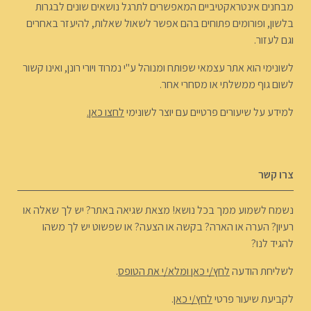
מבחנים אינטראקטיביים המאפשרים לתרגל נושאים שונים לבגרות
בלשון, ופורומים פתוחים בהם אפשר לשאול שאלות, להיעזר באחרים
וגם לעזור.
לשונימי הוא אתר עצמאי שפותח ומנוהל ע"י נמרוד ויורי רונן, ואינו קשור
לשום גוף ממשלתי או מסחרי אחר.
למידע על שיעורים פרטיים עם יוצר לשונימי
לחצו כאן.
צרו קשר
נשמח לשמוע ממך בכל נושא! מצאת שגיאה באתר? יש לך שאלה או
רעיון? הערה או הארה? בקשה או הצעה? או שפשוט יש לך משהו
להגיד לנו?
לשליחת הודעה
לחץ/י כאן ומלא/י את הטופס
.
לקביעת שיעור פרטי
לחץ/י כאן
.