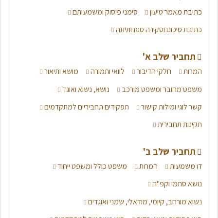
כתיבת מאמר טיעון
סימני פיסוק ומשמעותם
כתיבת סיכום וסקירה ספרותיתה
תחביר שלב א'
המרות
חלקי הדיבור
לוואי ותמורה
מושא ותיאור
משפט מחובר ומשפט מורכב
נושא, נשוא ואוגד
קשר לוגי ומילות קישור
תפקידים תחביריים למתקדמים
תקינות תחבירית
תחביר שלב ב'
דו משמעות
המרות
משפט כולל ומשפט ייחוד
נושא סתמי וקפ"ה
נשוא מורחב, קיומי, מודאלי, שמני ואוגדים