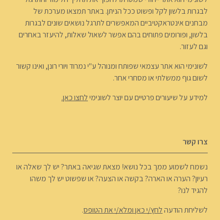
לבגרות בלשון לקל ופשוט ככל הניתן. באתר תמצאו מערכת של
מבחנים אינטראקטיביים המאפשרים לתרגל נושאים שונים לבגרות
בלשון, ופורומים פתוחים בהם אפשר לשאול שאלות, להיעזר באחרים
וגם לעזור.
לשונימי הוא אתר עצמאי שפותח ומנוהל ע"י נמרוד ויורי רונן, ואינו קשור
לשום גוף ממשלתי או מסחרי אחר.
למידע על שיעורים פרטיים עם יוצר לשונימי
לחצו כאן.
צרו קשר
נשמח לשמוע ממך בכל נושא! מצאת שגיאה באתר? יש לך שאלה או
רעיון? הערה או הארה? בקשה או הצעה? או שפשוט יש לך משהו
להגיד לנו?
לשליחת הודעה
לחץ/י כאן ומלא/י את הטופס
.