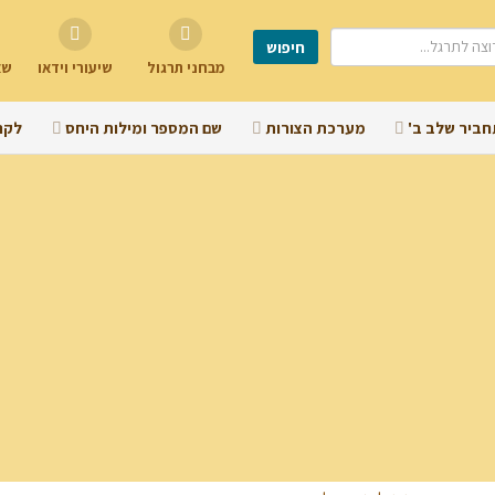
מבחני תרגול
שיעורי וידאו
שא
חביר שלב ב'
מערכת הצורות
שם המספר ומילות היחס
לקר