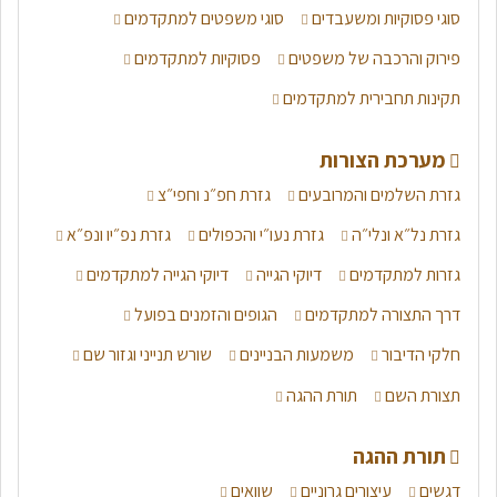
סוגי פסוקיות ומשעבדים
סוגי משפטים למתקדמים
פירוק והרכבה של משפטים
פסוקיות למתקדמים
תקינות תחבירית למתקדמים
מערכת הצורות
גזרת השלמים והמרובעים
גזרת חפ״נ וחפי״צ
גזרת נל״א ונלי״ה
גזרת נעו״י והכפולים
גזרת נפ״יו ונפ״א
גזרות למתקדמים
דיוקי הגייה
דיוקי הגייה למתקדמים
דרך התצורה למתקדמים
הגופים והזמנים בפועל
חלקי הדיבור
משמעות הבניינים
שורש תנייני וגזור שם
תצורת השם
תורת ההגה
תורת ההגה
דגשים
עיצורים גרוניים
שוואים