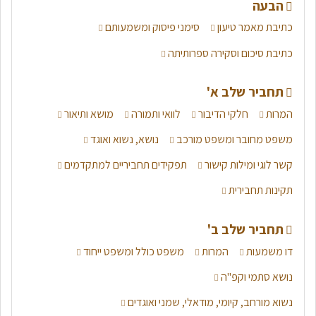
הבעה
כתיבת מאמר טיעון
סימני פיסוק ומשמעותם
כתיבת סיכום וסקירה ספרותיתה
תחביר שלב א'
המרות
חלקי הדיבור
לוואי ותמורה
מושא ותיאור
משפט מחובר ומשפט מורכב
נושא, נשוא ואוגד
קשר לוגי ומילות קישור
תפקידים תחביריים למתקדמים
תקינות תחבירית
תחביר שלב ב'
דו משמעות
המרות
משפט כולל ומשפט ייחוד
נושא סתמי וקפ"ה
נשוא מורחב, קיומי, מודאלי, שמני ואוגדים