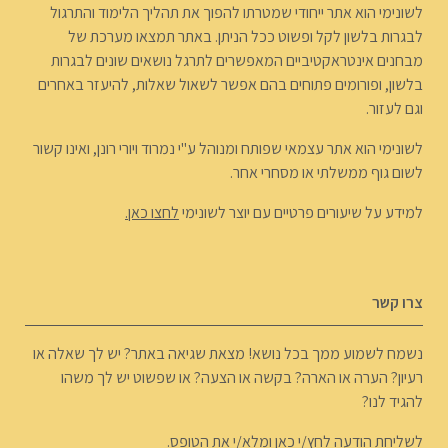
לשונימי הוא אתר ייחודי שמטרתו להפוך את תהליך הלימוד והתרגול
לבגרות בלשון לקל ופשוט ככל הניתן. באתר תמצאו מערכת של
מבחנים אינטראקטיביים המאפשרים לתרגל נושאים שונים לבגרות
בלשון, ופורומים פתוחים בהם אפשר לשאול שאלות, להיעזר באחרים
וגם לעזור.
לשונימי הוא אתר עצמאי שפותח ומנוהל ע"י נמרוד ויורי רונן, ואינו קשור
לשום גוף ממשלתי או מסחרי אחר.
למידע על שיעורים פרטיים עם יוצר לשונימי
לחצו כאן.
צרו קשר
נשמח לשמוע ממך בכל נושא! מצאת שגיאה באתר? יש לך שאלה או
רעיון? הערה או הארה? בקשה או הצעה? או שפשוט יש לך משהו
להגיד לנו?
לשליחת הודעה
לחץ/י כאן ומלא/י את הטופס
.