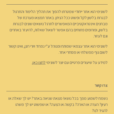
לשונימי הוא אתר ייחודי שמטרתו להפוך את תהליך הלימוד והתרגול
לבגרות בלשון לקל ופשוט ככל הניתן. באתר תמצאו מערכת של
מבחנים אינטראקטיביים המאפשרים לתרגל נושאים שונים לבגרות
בלשון, ופורומים פתוחים בהם אפשר לשאול שאלות, להיעזר באחרים
וגם לעזור.
לשונימי הוא אתר עצמאי שפותח ומנוהל ע"י נמרוד ויורי רונן, ואינו קשור
לשום גוף ממשלתי או מסחרי אחר.
למידע על שיעורים פרטיים עם יוצר לשונימי
לחצו כאן.
צרו קשר
נשמח לשמוע ממך בכל נושא! מצאת שגיאה באתר? יש לך שאלה או
רעיון? הערה או הארה? בקשה או הצעה? או שפשוט יש לך משהו
להגיד לנו?