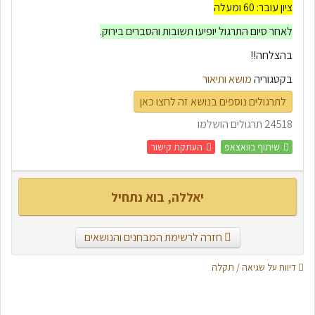
נשתמש בשאלות הבאות כדי לזהות את התיאור במשפט.
ציון עובר: 60 ומעלה
מדוע? = תיאור סיבה
לאחר סיום התרגול יופיעו תשובות והסברים בירוק.
מתי? = תיאור זמן
בהצלחה!!
היכן? לאן ? = תיאור מקום
בקטגוריה
מושא ותיאור
בשביל מה? = תיאור תכלית
לתרגולים נוספים בנושא זה לחצו כאן
איך? כמה ? = תיאור אופן
24518 תרגולים הושלמו
למרות מה? = תיאור וויתור
שיתוף בוואצאפ
העתקת קישור
יאללה, בוא נתחיל
חזרה לרשימת המבחנים והנושאים
דיווח על שגיאה / תקלה