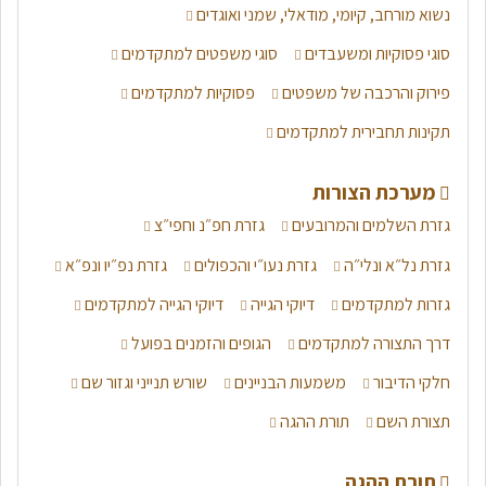
נשוא מורחב, קיומי, מודאלי, שמני ואוגדים
סוגי פסוקיות ומשעבדים
סוגי משפטים למתקדמים
פירוק והרכבה של משפטים
פסוקיות למתקדמים
תקינות תחבירית למתקדמים
מערכת הצורות
גזרת השלמים והמרובעים
גזרת חפ״נ וחפי״צ
גזרת נל״א ונלי״ה
גזרת נעו״י והכפולים
גזרת נפ״יו ונפ״א
גזרות למתקדמים
דיוקי הגייה
דיוקי הגייה למתקדמים
דרך התצורה למתקדמים
הגופים והזמנים בפועל
חלקי הדיבור
משמעות הבניינים
שורש תנייני וגזור שם
תצורת השם
תורת ההגה
תורת ההגה