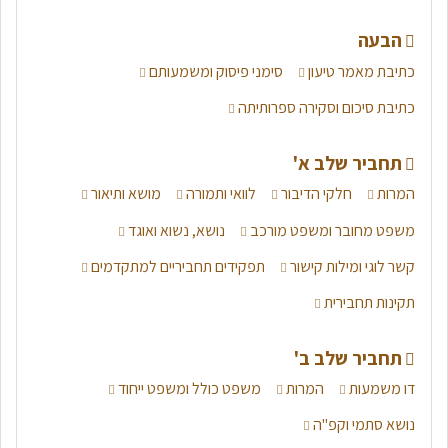
הבעה
כתיבת מאמר טיעון
סימני פיסוק ומשמעותם
כתיבת סיכום וסקירה ספרותיתה
תחביר שלב א'
המרות
חלקי הדיבור
לוואי ותמורה
מושא ותיאור
משפט מחובר ומשפט מורכב
נושא, נשוא ואוגד
קשר לוגי ומילות קישור
תפקידים תחביריים למתקדמים
תקינות תחבירית
תחביר שלב ב'
דו משמעות
המרות
משפט כולל ומשפט ייחוד
נושא סתמי וקפ"ה