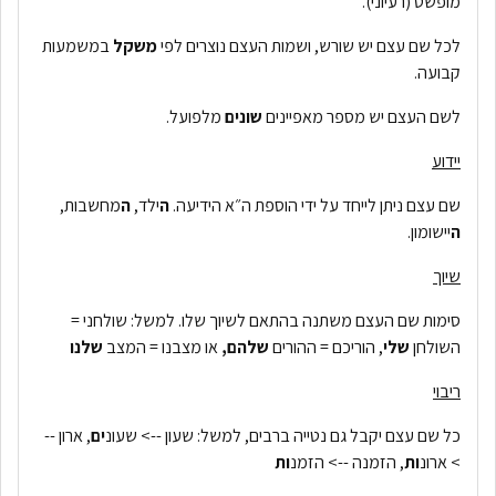
מופשט (רעיוני).
לכל שם עצם יש שורש, ושמות העצם נוצרים לפי
משקל
במשמעות
קבועה.
לשם העצם יש מספר מאפיינים
שונים
מלפועל.
יידוע
שם עצם ניתן לייחד על ידי הוספת ה״א הידיעה.
ה
ילד,
ה
מחשבות,
ה
יישומון.
שיוך
סימות שם העצם משתנה בהתאם לשיוך שלו. למשל: שולחני =
השולחן
שלי
, הוריכם = ההורים
שלהם,
או מצבנו = המצב
שלנו
ריבוי
כל שם עצם יקבל גם נטייה ברבים, למשל: שעון --> שעונ
ים
, ארון --
> ארונ
ות
, הזמנה --> הזמנ
ות