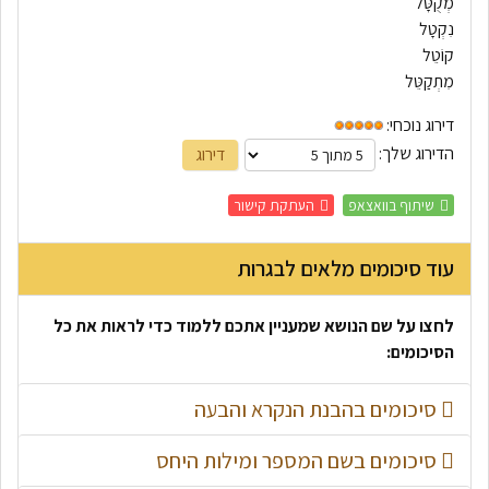
מְקֻטָּל
נִקְטָל
קוֹטֵל
מִתְקַטֵּל
דירוג נוכחי:
הדירוג שלך:
שיתוף בוואצאפ
העתקת קישור
עוד סיכומים מלאים לבגרות
לחצו על שם הנושא שמעניין אתכם ללמוד כדי לראות את כל
הסיכומים:
סיכומים בהבנת הנקרא והבעה
סיכומים בשם המספר ומילות היחס
סיכום האמצעים הרטוריים בטקסט