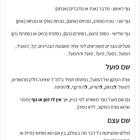
גוף ראשון - מדבר (אני) או מדברים (אנחנו)
גוף שני - נוכח (אתה), נוכחים (אתם), נוכחת (את) או נוכחות (אתן)
גוף שלישי - נסתר (הוא), נסתרים (הם), נסתרת (היא) או נסתרות (הן)
פעלים נוצרים משורשים לפי אחד משבעת הבניינים: קל, הפעיל,
הופעל, נפעל, פיעל, פועל והתפעל.
שם פועל
צורת המקון של הפועל, נפתחת תמיד בלמ״ד שאינה חלק מהשורש,
למשל:
ל
צחוק,
ל
הודיע,
ל
הזדקף,
ל
היפתח.
גם שם פועל נוצר משורש לפי בניין, אך
אין לו זמן או גוף
(מפני
שהוא צורת המקור, ללא נטיה).
שם עצם
מילים שמציינות כל דבר מה בעולם, בין אם הוא מוחשי (פיזי) או