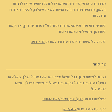
מבחנים אינטראקטיביים המאפשרים לתרגל נושאים שונים לבגרות
בלשון, ופורומים פתוחים בהם אפשר לשאול שאלות, להיעזר באחרים
וגם לעזור.
לשונימי הוא אתר עצמאי שפותח ומנוהל ע"י נמרוד ויורי רונן, ואינו קשור
לשום גוף ממשלתי או מסחרי אחר.
למידע על שיעורים פרטיים עם יוצר לשונימי
לחצו כאן.
צרו קשר
נשמח לשמוע ממך בכל נושא! מצאת שגיאה באתר? יש לך שאלה או
רעיון? הערה או הארה? בקשה או הצעה? או שפשוט יש לך משהו
להגיד לנו?
לשליחת הודעה
לחץ/י כאן ומלא/י את הטופס
.
לקביעת שיעור פרטי
לחץ/י כאן
.