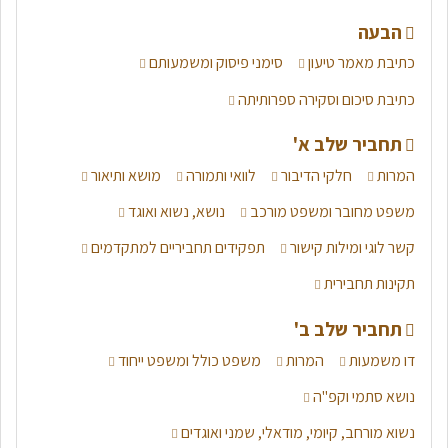
סיכום סוגי הפסוקיות במשפט מורכב
הבעה
סיכום תמציתי של כל סוגי הפסוקיות במשפט מורכב לקראת הבגרות
כתיבת מאמר טיעון
סימני פיסוק ומשמעותם
בלשון. היכנסו להסבר מלא כל סוגי הפסוקיות לקראת הבחינה.
כתיבת סיכום וסקירה ספרותיתה
היכנסו לסיכום המלא
תחביר שלב א'
סיכום דרכי מסירה - דיבור ישיר, עקיף והסגר
המרות
חלקי הדיבור
לוואי ותמורה
מושא ותיאור
משפט מחובר ומשפט מורכב
נושא, נשוא ואוגד
יש מספר דרכים למסור מידע ממקור אחר, ודרכים אלה אנו צריכים
להכיר לבחינה. היכנסו לסיכום מלא של הנושא לקראת בחינת
קשר לוגי ומילות קישור
תפקידים תחביריים למתקדמים
הבגרות!
תקינות תחבירית
היכנסו לסיכום המלא
תחביר שלב ב'
דו משמעות
המרות
משפט כולל ומשפט ייחוד
נושא סתמי וקפ"ה
נשוא מורחב, קיומי, מודאלי, שמני ואוגדים