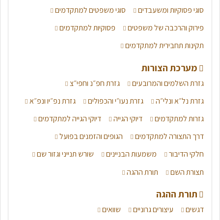
סוגי פסוקיות ומשעבדים
סוגי משפטים למתקדמים
פירוק והרכבה של משפטים
פסוקיות למתקדמים
תקינות תחבירית למתקדמים
מערכת הצורות
גזרת השלמים והמרובעים
גזרת חפ״נ וחפי״צ
גזרת נל״א ונלי״ה
גזרת נעו״י והכפולים
גזרת נפ״יו ונפ״א
גזרות למתקדמים
דיוקי הגייה
דיוקי הגייה למתקדמים
דרך התצורה למתקדמים
הגופים והזמנים בפועל
חלקי הדיבור
משמעות הבניינים
שורש תנייני וגזור שם
תצורת השם
תורת ההגה
תורת ההגה
דגשים
עיצורים גרוניים
שוואים