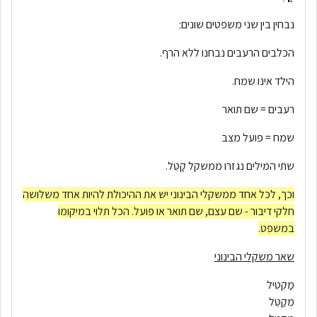
נבחין בין שני משפטים שונים:
הכלבים הרעבים נבחנו ללא הרף.
הילד אינו שמח.
רעבים = שם תואר
שמח = פועל מצב
שתי המילים נגזרו ממשקל קָטֵל.
וכך, לכל אחד ממשקלי הבינוני יש את ההיכולת להיות אחד משלושה
חלקי דיבור - שם עצם, שם תואר או פועל. הכל תלוי במיקומו
במשפט.
שאר משקלי הבינוני
מַקְטִיל
מְקַטֵּל