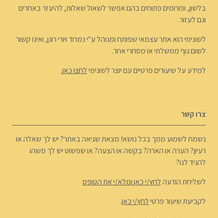
בלשון, ופורומים פתוחים בהם אפשר לשאול שאלות, להיעזר באחרים
וגם לעזור.
לשונימי הוא אתר עצמאי שפותח ומנוהל ע"י נמרוד ויורי רונן, ואינו קשור
לשום גוף ממשלתי או מסחרי אחר.
למידע על שיעורים פרטיים עם יוצר לשונימי
לחצו כאן.
צרו קשר
נשמח לשמוע ממך בכל נושא! מצאת שגיאה באתר? יש לך שאלה או
רעיון? הערה או הארה? בקשה או הצעה? או שפשוט יש לך משהו
להגיד לנו?
לשליחת הודעה
לחץ/י כאן ומלא/י את הטופס
.
לקביעת שיעור פרטי
לחץ/י כאן
.