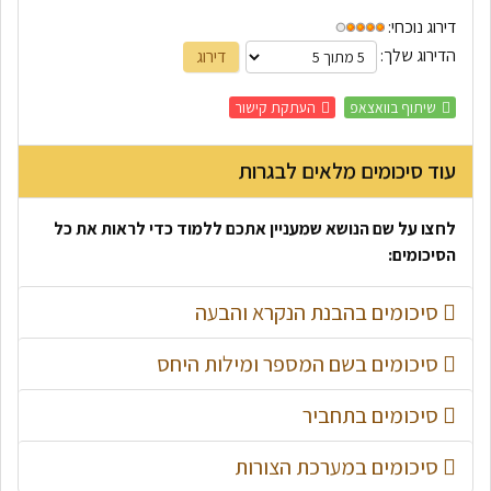
דירוג נוכחי:
הדירוג שלך:
שיתוף בוואצאפ
העתקת קישור
עוד סיכומים מלאים לבגרות
לחצו על שם הנושא שמעניין אתכם ללמוד כדי לראות את כל
הסיכומים:
סיכומים בהבנת הנקרא והבעה
סיכומים בשם המספר ומילות היחס
סיכום האמצעים הרטוריים בטקסט
אמצעים רטוריים מסייעים לכותב לשכנע את הקורא בטענתו. בסיכום
סיכומים בתחביר
סיכום שם המספר
זה נלמד במהירות את הדברים החשובים לכל האמצעים הרטוריים
סיכום תמציתי של שם המספר לקראת הבגרות - צפו בטבלת סיכום
בטקסט.
סיכומים במערכת הצורות
סיכום על דו-משמעות
ודוגמאות של שימוש בשם המספר בזכר ו/או נקבה לקראת הבגרות.