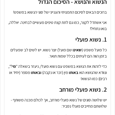
הנשוא והנושא - הסיכום הגדול
ברוכים הבאים לסיכום התמציתי והענייני של סוגי הנשוא במשפט!
אני אשתדל לקצר, כמו גם לתת קצת טיפים מעשיים לבחינה. יאללה,
בואו נתחיל!
1. נשוא פועלי
כל פועל משפט (
שאינו
שם פועל) יוצר נשוא. יש לשים לב שפעלים
בזמן הווה הם לעיתים בכלל שמות תואר.
כדי לזהות את הנושא במשפט עם נשוא פועלי, ניעזר בשאלה "
מי
?",
ונוודא שהנושא הוא
באותו
מין (זכר או נקבה)
ובאותו
מספר (יחיד או
רבים) כמו הנשוא!
2. נשוא פועלי מורחב
יש שלושה סוגים של נשוא פועלי מורחב, אך לכולם מכנה משותף -
שלושתם מחייבים פועל! נסביר: