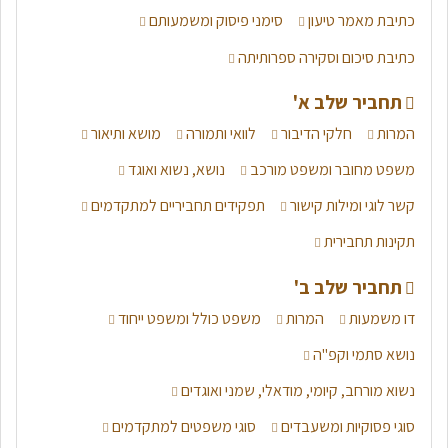
כתיבת מאמר טיעון
סימני פיסוק ומשמעותם
היכנסו לסיכום המלא
כתיבת סיכום וסקירה ספרותיתה
סיכום דרכי מסירה - דיבור ישיר, עקיף והסגר
תחביר שלב א'
יש מספר דרכים למסור מידע ממקור אחר, ודרכים אלה אנו צריכים
המרות
חלקי הדיבור
לוואי ותמורה
מושא ותיאור
להכיר לבחינה. היכנסו לסיכום מלא של הנושא לקראת בחינת
משפט מחובר ומשפט מורכב
נושא, נשוא ואוגד
הבגרות!
קשר לוגי ומילות קישור
תפקידים תחביריים למתקדמים
היכנסו לסיכום המלא
תקינות תחבירית
תחביר שלב ב'
דו משמעות
המרות
משפט כולל ומשפט ייחוד
נושא סתמי וקפ"ה
נשוא מורחב, קיומי, מודאלי, שמני ואוגדים
סוגי פסוקיות ומשעבדים
סוגי משפטים למתקדמים