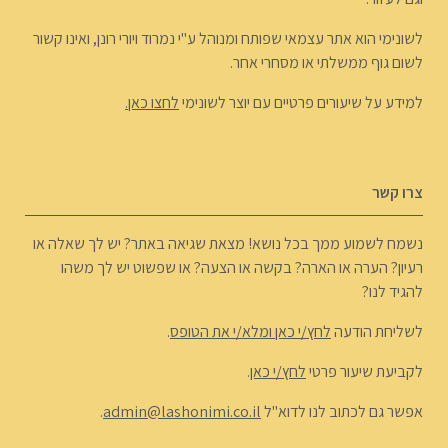
לשונימי הוא אתר עצמאי שפותח ומנוהל ע"י נמרוד ויורי רונן, ואינו קשור
לשום גוף ממשלתי או מסחרי אחר.
למידע על שיעורים פרטיים עם יוצר לשונימי
לחצו כאן.
צרו קשר
נשמח לשמוע ממך בכל נושא! מצאת שגיאה באתר? יש לך שאלה או
רעיון? הערה או הארה? בקשה או הצעה? או שפשוט יש לך משהו
להגיד לנו?
לשליחת הודעה
לחץ/י כאן ומלא/י את הטופס
.
לקביעת שיעור פרטי
לחץ/י כאן
.
אפשר גם לכתוב לנו לדוא"ל
admin@lashonimi.co.il
.