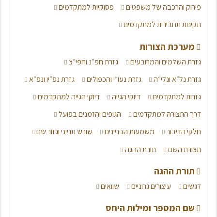
פירוק והרכבה של משפטים
פסוקיות למתקדמים
תקינות תחבירית למתקדמים
מערכת הצורות
גזרת השלמים והמרובעים
גזרת חפ״נ וחפי״צ
גזרת נל״א ונלי״ה
גזרת נעו״י והכפולים
גזרת נפ״יו ונפ״א
גזרות למתקדמים
דיוקי הגייה
דיוקי הגייה למתקדמים
דרך התצורה למתקדמים
הגופים והזמנים בפועל
חלקי הדיבור
משמעות הבניינים
שורש תנייני וגזור שם
תצורת השם
תורת ההגה
תורת ההגה
דגשים
עיצורים גרוניים
שוואים
שם המספר ומילות היחס