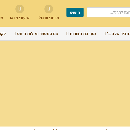
מבחני תרגול
שיעורי וידאו
שא
חביר שלב ב'
מערכת הצורות
שם המספר ומילות היחס
לקר