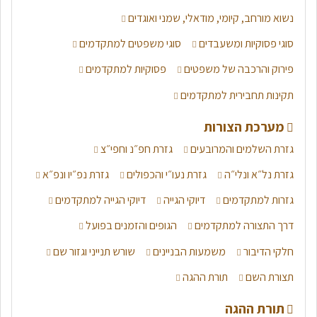
נשוא מורחב, קיומי, מודאלי, שמני ואוגדים
סוגי פסוקיות ומשעבדים
סוגי משפטים למתקדמים
פירוק והרכבה של משפטים
פסוקיות למתקדמים
תקינות תחבירית למתקדמים
מערכת הצורות
גזרת השלמים והמרובעים
גזרת חפ״נ וחפי״צ
גזרת נל״א ונלי״ה
גזרת נעו״י והכפולים
גזרת נפ״יו ונפ״א
גזרות למתקדמים
דיוקי הגייה
דיוקי הגייה למתקדמים
דרך התצורה למתקדמים
הגופים והזמנים בפועל
חלקי הדיבור
משמעות הבניינים
שורש תנייני וגזור שם
תצורת השם
תורת ההגה
תורת ההגה