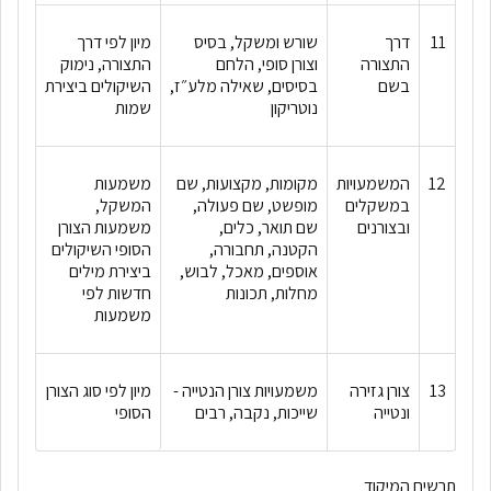
11
דרך
שורש ומשקל, בסיס
מיון לפי דרך
התצורה
וצורן סופי, הלחם
התצורה, נימוק
בשם
בסיסים, שאילה מלע״ז,
השיקולים ביצירת
נוטריקון
שמות
12
המשמעויות
מקומות, מקצועות, שם
משמעות
במשקלים
מופשט, שם פעולה,
המשקל,
ובצורנים
שם תואר, כלים,
משמעות הצורן
הקטנה, תחבורה,
הסופי השיקולים
אוספים, מאכל, לבוש,
ביצירת מילים
מחלות, תכונות
חדשות לפי
משמעות
13
צורן גזירה
משמעויות צורן הנטייה -
מיון לפי סוג הצורן
ונטייה
שייכות, נקבה, רבים
הסופי
תרשים המיקוד