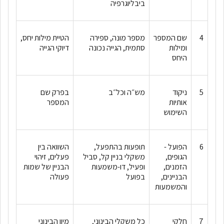
ביבליוגרפיה
4
שם המספר
מספר מונה, ספירה
הטיית מילות יחס,
ומילות
סתמית, הגייה נכונה
דיוקי הגייה
היחס
5
ניקוד
מש״ה וכל״ב
בפרק שם
אותיות
המספר
השימוש
6
הפועל -
תופעות בהתפעל,
השוואה בין
הגופים,
משקלי בניין קל, סביל
פעלים, זיהוי
הזמנים,
ופעיל, דו-משמעות
הבניין של שמות
הבניינים,
בפועל
פעולה
והמשמעות
7
חלקי
כל משקלי הבינוני,
מיון הבינוני