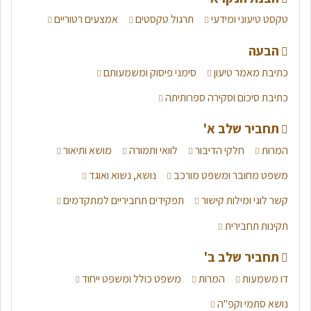
טקסט טיעוני ומידעי
תרגול טקסטים
אמצעים רטוריים
סיכום סוגי הפסוקיות במשפט מורכב
הבעה
סיכום תמציתי של כל סוגי הפסוקיות במשפט מורכב לקראת הבגרות
כתיבת מאמר טיעון
סימני פיסוק ומשמעותם
בלשון. היכנסו להסבר מלא כל סוגי הפסוקיות לקראת הבחינה.
כתיבת סיכום וסקירה ספרותיתה
היכנסו לסיכום המלא
תחביר שלב א'
סיכום דרכי מסירה - דיבור ישיר, עקיף והסגר
המרות
חלקי הדיבור
לוואי ותמורה
מושא ותיאור
משפט מחובר ומשפט מורכב
נושא, נשוא ואוגד
יש מספר דרכים למסור מידע ממקור אחר, ודרכים אלה אנו צריכים
להכיר לבחינה. היכנסו לסיכום מלא של הנושא לקראת בחינת
קשר לוגי ומילות קישור
תפקידים תחביריים למתקדמים
הבגרות!
תקינות תחבירית
היכנסו לסיכום המלא
תחביר שלב ב'
דו משמעות
המרות
משפט כולל ומשפט ייחוד
נושא סתמי וקפ"ה