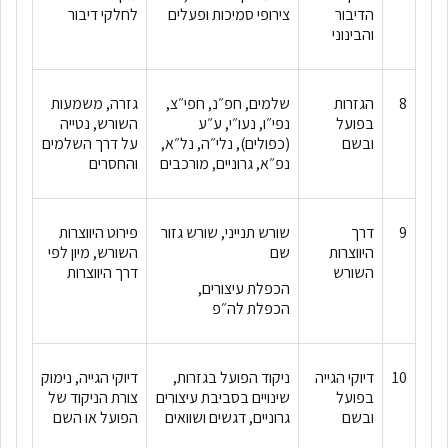
הדיבור
צירופי סמיכות ופעלים
לחלקי דיבור
והבינוני
8
הגזרות
שלמים, חפ״נ, חפי״צ,
גזרה, משמעות
בפועל
נפי״ו, נעו״י, ע״ע
השורש, נטייה
ובשם
(כפולים), נלי״ה, נל״א,
על דרך השלמים
נפ״א, גרוניים, מורכבים
והחסרים
9
דרך
שורש תנייני, שורש גזור
פירוט היווצרות
היווצרות
שם
השורש, מיון לפי
השורש
דרך היווצרות
הכפלת עיצורים,
הכפלת לה״פ
10
דיוקי הגייה
ניקוד הפועל בגזרות,
דיוקי הגייה, נימוק
בפועל
שינויים בסביבת עיצורים
צורת הניקוד של
ובשם
גרוניים, דגשים ושוואים
הפועל או השם