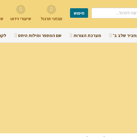
מבחני תרגול
שיעורי וידאו
שא
חביר שלב ב'
מערכת הצורות
שם המספר ומילות היחס
לקר