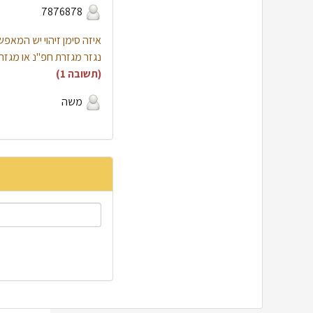
7876878
איזה סימן זיהוי יש המא
נגזר מגזרת חפ"נ או מגזר
(תשובה 1)
משה