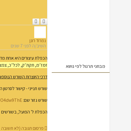
נמרוד רונן
השיב/ה
לפני 7 שנים
הכפלת עיצורים היא אחת מדרכ
זמז״מ, תקת״ק, לכל״כ, צפצ
מבחני תרגול לפי נושא
דרכי היווצרות השורש הנוספות
שורש תנייני - קישור לסרטון 
שורש גזור שם:
sFO4dw9ThE
הכפלת ל׳ הפועל, בשורשים כג
פרסום תגובה (לא תשובה 