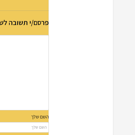
פרסם/י תשובה לש
השם שלך