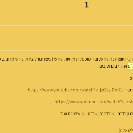
1
י היווצרות השורש, ובה מוכפלות אותיות שורש (עיצורים) ליצירת שורש מרובע, כ
״פ
ועוד רבים וטובים.
:
הסבר:
https://www.youtube.com/watch?v=jzOijyiDmCs
https://www.youtube.com/watch?v=c
ון כד״ר --> כדר״ר, שר״ט --> שרט״ט ועוד..
לשאלה)