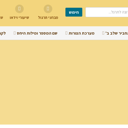
מבחני תרגול
שיעורי וידאו
שא
חביר שלב ב'
מערכת הצורות
שם המספר ומילות היחס
לקר