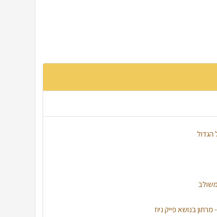
 הגדול
 משולב
מרתון בנושא פייק ניוז