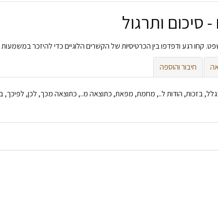
- סיכום ותרגול
ט. קחו רגע ודפדפו בין הכרטיסיות של הקשרים הלוגיים כדי להיזכר במשמעות ש
אה
חיבור והוספה
ל, בזכות, הודות ל.., מחמת, מפאת, כתוצאה מ..,
כתוצאה מכך, לכן, לפיכך, ב
 ניתן להטות: שלי, שלך, שלנו... ומילת קישור לא ניתו להטות: לכן...