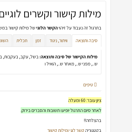
מילות קישור וקשרים לוגיים 
בתרגול זה נעבוד על זיהוי
הקשר
הלוגי
של מילות קישור במשפ
סיבה ותוצאה
וויתור, ניגוד
זמן
תכלית
השוו
מילות הקישור של סיבה ותוצאה:
בשל, עקב, בעקבות, בגל
ש.., מפני ש.., מאחר ש.., הואיל ו
טיפים
לפני מילת קישור, יופיע פסיק במשפט.
ציון עובר: 60 ומעלה
ההבדל בין מילת הקישור למילת יחס, הוא שמילת יחס
לאחר סיום התרגול יופיעו תשובות והסברים בירוק.
בהצלחה!!
בקטגוריה
קשר לוגי ומילות קישור