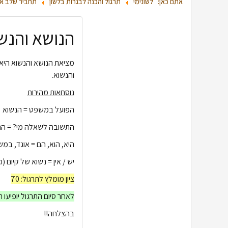
אתם כאן:
לשונימי
תרגול והכנה לבגרות בלשון
תחביר שלב א'
הנושא והנש
מציאת הנושא והנשוא היא 
והנשוא.
נוסחאות מהירות
הפועל במשפט = הנשוא
התשובה לשאלה מי? = הנ
היא, הוא, הם = אוגד, במ
יש / אין = נשוא של קיום (
ציון מומלץ לתרגול: 70
לאחר סיום התרגול יופיעו ת
בהצלחה!!