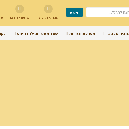
מבחני תרגול
שיעורי וידאו
שא
חביר שלב ב'
מערכת הצורות
שם המספר ומילות היחס
לקר