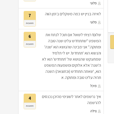
פלוני
לאיזה בניין יש כמה משקלים בזמן הווה
7
פלוני
תשובות
שלום! רציתי לשאול אם תוכל לנתח את
6
המשפט "שתתחדש עלינו שנה טובה
תשובות
ומתוקה." אני מבינה שהנושא הוא 'שנה'
והנשוא הוא 'תתחדש'. יש לי תלמיד
שמתעקש שהנושא של 'תתחדש' הוא לא
ה'שנה' אלא אלוקים ומשמעות המשפט
הוא, 'שאתה תתחדש (וכתוצאה) השנה
תהיה עלינו טובה ומתוקה. א
מיכל
איך נרשמים לאתר לשונימי מהיכן נכנסים
4
להרשמה
תשובות
צילה