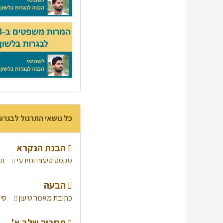
כל נושאי התרגול לבגרו
הבנת הנקרא
טקסט טיעוני ומידעי
תר
הבעה
כתיבת מאמר טיעון
סי
תחביר שלב א'