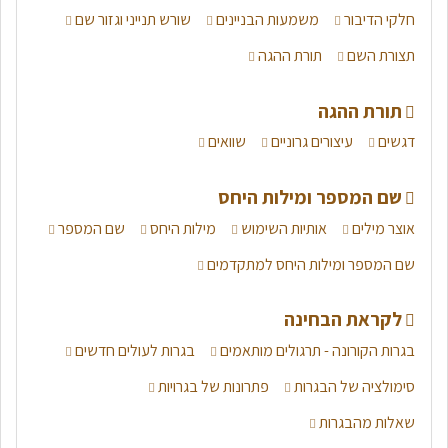
חלקי הדיבור
משמעות הבניינים
שורש תנייני וגזור שם
תצורת השם
תורת ההגה
תורת ההגה
דגשים
עיצורים גרוניים
שוואים
שם המספר ומילות היחס
אוצר מילים
אותיות השימוש
מילות היחס
שם המספר
שם המספר ומילות היחס למתקדמים
לקראת הבחינה
בגרות הקורונה - תרגולים מותאמים
בגרות לעולים חדשים
סימולציה של הבגרות
פתרונות של בגרויות
שאלות מהבגרות