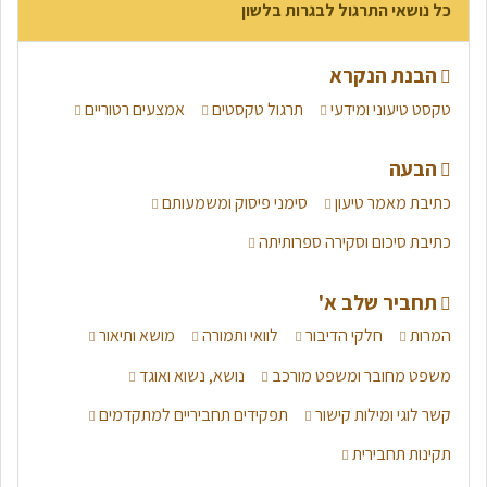
כל נושאי התרגול לבגרות בלשון
הבנת הנקרא
טקסט טיעוני ומידעי
תרגול טקסטים
אמצעים רטוריים
הבעה
כתיבת מאמר טיעון
סימני פיסוק ומשמעותם
כתיבת סיכום וסקירה ספרותיתה
תחביר שלב א'
המרות
חלקי הדיבור
לוואי ותמורה
מושא ותיאור
משפט מחובר ומשפט מורכב
נושא, נשוא ואוגד
קשר לוגי ומילות קישור
תפקידים תחביריים למתקדמים
תקינות תחבירית