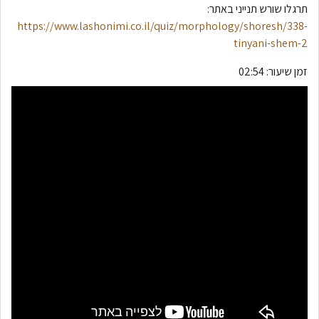
תרגלו שורש תנייני באתר:
https://www.lashonimi.co.il/quiz/morphology/shoresh/338-
tinyani-shem-2
זמן שיעור:
02:54