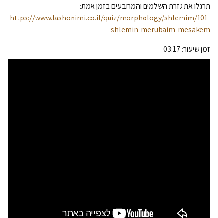
תרגלו את גזרת השלמים והמרובעים בזמן אמת:
https://www.lashonimi.co.il/quiz/morphology/shlemim/101-
shlemin-merubaim-mesakem
זמן שיעור:
03:17