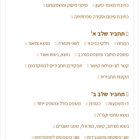
כתיבת מאמר טיעון
סימני פיסוק ומשמעותם
כתיבת סיכום וסקירה ספרותיתה
תחביר שלב א'
המרות
חלקי הדיבור
לוואי ותמורה
מושא ותיאור
משפט מחובר ומשפט מורכב
נושא, נשוא ואוגד
קשר לוגי ומילות קישור
תפקידים תחביריים למתקדמים
תקינות תחבירית
תחביר שלב ב'
דו משמעות
המרות
משפט כולל ומשפט ייחוד
נושא סתמי וקפ"ה
נשוא מורחב, קיומי, מודאלי, שמני ואוגדים
סוגי פסוקיות ומשעבדים
סוגי משפטים למתקדמים