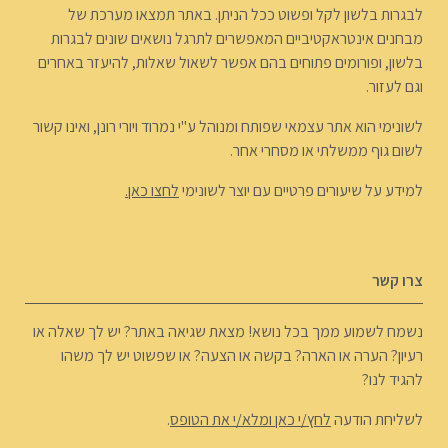
לבגרות בלשון לקל ופשוט ככל הניתן. באתר תמצאו מערכת של
מבחנים אינטראקטיביים המאפשרים לתרגל נושאים שונים לבגרות
בלשון, ופורומים פתוחים בהם אפשר לשאול שאלות, להיעזר באחרים
וגם לעזור.
לשונימי הוא אתר עצמאי שפותח ומנוהל ע"י נמרוד ויורי רונן, ואינו קשור
לשום גוף ממשלתי או מסחרי אחר.
למידע על שיעורים פרטיים עם יוצר לשונימי
לחצו כאן.
צרו קשר
נשמח לשמוע ממך בכל נושא! מצאת שגיאה באתר? יש לך שאלה או
רעיון? הערה או הארה? בקשה או הצעה? או שפשוט יש לך משהו
להגיד לנו?
לשליחת הודעה
לחץ/י כאן ומלא/י את הטופס
.