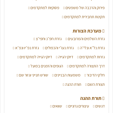
פירוק והרכבה של משפטים
פסוקיות למתקדמים
תקינות תחבירית למתקדמים
מערכת הצורות
גזרת השלמים והמרובעים
גזרת חפ״נ וחפי״צ
גזרת נל״א ונלי״ה
גזרת נעו״י והכפולים
גזרת נפ״יו ונפ״א
גזרות למתקדמים
דיוקי הגייה
דיוקי הגייה למתקדמים
דרך התצורה למתקדמים
הגופים והזמנים בפועל
חלקי הדיבור
משמעות הבניינים
שורש תנייני וגזור שם
תצורת השם
תורת ההגה
תורת ההגה
דגשים
עיצורים גרוניים
שוואים