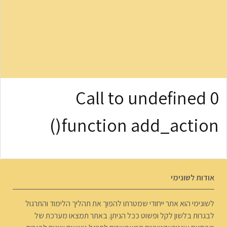
0 Call to undefined
function add_action()
אודות לשונימי
לשונימי הוא אתר ייחודי שמטרתו להפוך את תהליך הלימוד והתרגול
לבגרות בלשון לקל ופשוט ככל הניתן. באתר תמצאו מערכת של