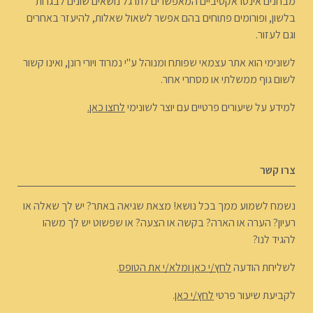
מבחנים אינטראקטיביים המאפשרים לתרגל נושאים שונים לבגרות
בלשון, ופורומים פתוחים בהם אפשר לשאול שאלות, להיעזר באחרים
וגם לעזור.
לשונימי הוא אתר עצמאי שפותח ומנוהל ע"י נמרוד ויורי רונן, ואינו קשור
לשום גוף ממשלתי או מסחרי אחר.
למידע על שיעורים פרטיים עם יוצר לשונימי
לחצו כאן.
צרו קשר
נשמח לשמוע ממך בכל נושא! מצאת שגיאה באתר? יש לך שאלה או
רעיון? הערה או הארה? בקשה או הצעה? או שפשוט יש לך משהו
להגיד לנו?
לשליחת הודעה
לחץ/י כאן ומלא/י את הטופס
.
לקביעת שיעור פרטי
לחץ/י כאן
.