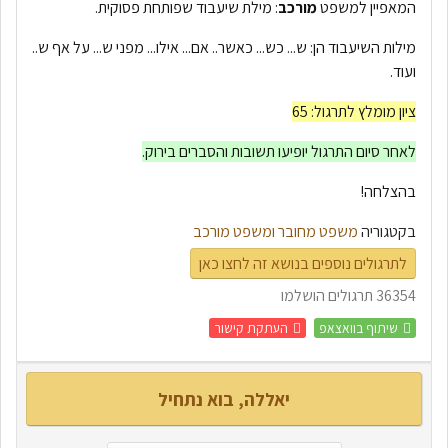
המאפיין למשפט
מורכב
: מילת שיעבוד שפותחת פסוקית.
מילות השיעבוד הן: ש... כש... כאשר.. אם... אילו... מפני ש... על אף ש..
ועוד.
ציון מומלץ לתרגול: 65
לאחר סיום התרגול יופיעו תשובות והסברים בירוק.
בהצלחה!
בקטגוריה
משפט מחובר ומשפט מורכב
לתרגולים נוספים בנושא זה לחצו כאן
36354 תרגולים הושלמו
שיתוף בוואצאפ
העתקת קישור
יאללה, בוא נתחיל