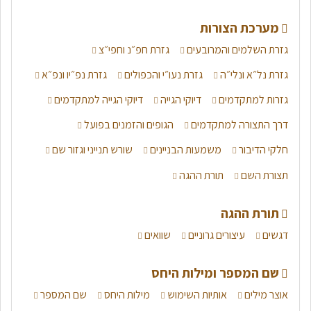
מערכת הצורות
גזרת השלמים והמרובעים
גזרת חפ״נ וחפי״צ
גזרת נל״א ונלי״ה
גזרת נעו״י והכפולים
גזרת נפ״יו ונפ״א
גזרות למתקדמים
דיוקי הגייה
דיוקי הגייה למתקדמים
דרך התצורה למתקדמים
הגופים והזמנים בפועל
חלקי הדיבור
משמעות הבניינים
שורש תנייני וגזור שם
תצורת השם
תורת ההגה
תורת ההגה
דגשים
עיצורים גרוניים
שוואים
שם המספר ומילות היחס
אוצר מילים
אותיות השימוש
מילות היחס
שם המספר