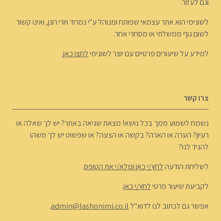
וגם לעזור.
לשונימי הוא אתר עצמאי שפותח ומנוהל ע"י נמרוד ויורי רונן, ואינו קשור
לשום גוף ממשלתי או מסחרי אחר.
למידע על שיעורים פרטיים עם יוצר לשונימי
לחצו כאן.
צרו קשר
נשמח לשמוע ממך בכל נושא! מצאת שגיאה באתר? יש לך שאלה או
רעיון? הערה או הארה? בקשה או הצעה? או שפשוט יש לך משהו
להגיד לנו?
לשליחת הודעה
לחץ/י כאן ומלא/י את הטופס
.
לקביעת שיעור פרטי
לחץ/י כאן
.
אפשר גם לכתוב לנו לדוא"ל
admin@lashonimi.co.il
.