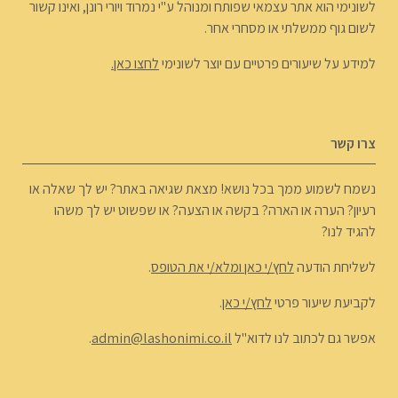
לשונימי הוא אתר עצמאי שפותח ומנוהל ע"י נמרוד ויורי רונן, ואינו קשור
לשום גוף ממשלתי או מסחרי אחר.
למידע על שיעורים פרטיים עם יוצר לשונימי
לחצו כאן.
צרו קשר
נשמח לשמוע ממך בכל נושא! מצאת שגיאה באתר? יש לך שאלה או
רעיון? הערה או הארה? בקשה או הצעה? או שפשוט יש לך משהו
להגיד לנו?
לשליחת הודעה
לחץ/י כאן ומלא/י את הטופס
.
לקביעת שיעור פרטי
לחץ/י כאן
.
אפשר גם לכתוב לנו לדוא"ל
admin@lashonimi.co.il
.