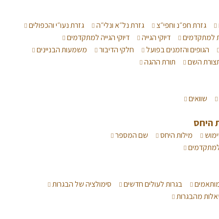
גזרת חפ״נ וחפי״צ
גזרת נל״א ונלי״ה
גזרת נעו״י והכפולים
ת למתקדמים
דיוקי הגייה
דיוקי הגייה למתקדמים
הגופים והזמנים בפועל
חלקי הדיבור
משמעות הבניינים
צורת השם
תורת ההגה
שוואים
 היחס
ימוש
מילות היחס
שם המספר
 למתקדמים
 מותאמים
בגרות לעולים חדשים
סימולציה של הבגרות
לות מהבגרות