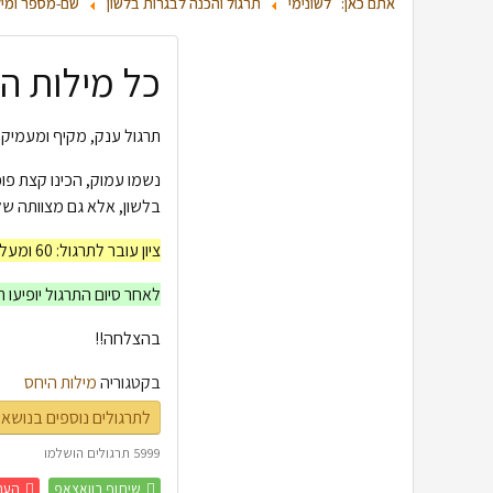
אתם כאן:
לשונימי
תרגול והכנה לבגרות בלשון
שם-מספר ומיל
כל מילות הי
תרגול ענק, מקיף ומעמיק בד
נשמו עמוק, הכינו קצת פופ
בלשון, אלא גם מצוותה ש
ציון עובר לתרגול: 60 ומעלה
לאחר סיום התרגול יופיעו 
ֿבהצלחה!!
בקטגוריה
מילות היחס
לתרגולים נוספים בנושא 
5999 תרגולים הושלמו
שיתוף בוואצאפ
העת