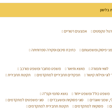
ת בלשון
גול טקסטים
אמצעים רטוריים
מני פיסוק ומשמעותם
כתיבת סיכום וסקירה ספרותיתה
לוואי ותמורה
מושא ותיאור
משפט מחובר ומשפט מורכב
לוגי ומילות קישור
תפקידים תחביריים למתקדמים
תקינות תחבירית
משפט כולל ומשפט ייחוד
נושא סתמי וקפ"ה
י, שמני ואוגדים
סוגי פסוקיות ומשעבדים
סוגי משפטים למתקדמים
ם
פסוקיות למתקדמים
תקינות תחבירית למתקדמים