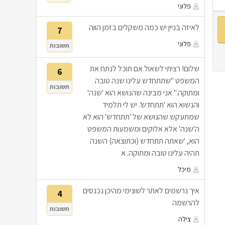
פלוני
לאיזה בניין יש כמה משקלים בזמן הווה
7
פלוני
תשובות
שלום! רציתי לשאול אם תוכל לנתח את
6
המשפט "שתתחדש עלינו שנה טובה
תשובות
ומתוקה." אני מבינה שהנושא הוא 'שנה'
והנשוא הוא 'תתחדש'. יש לי תלמיד
שמתעקש שהנושא של 'תתחדש' הוא לא
ה'שנה' אלא אלוקים ומשמעות המשפט
הוא, 'שאתה תתחדש (וכתוצאה) השנה
תהיה עלינו טובה ומתוקה. א
מיכל
איך נרשמים לאתר לשונימי מהיכן נכנסים
4
להרשמה
תשובות
צילה