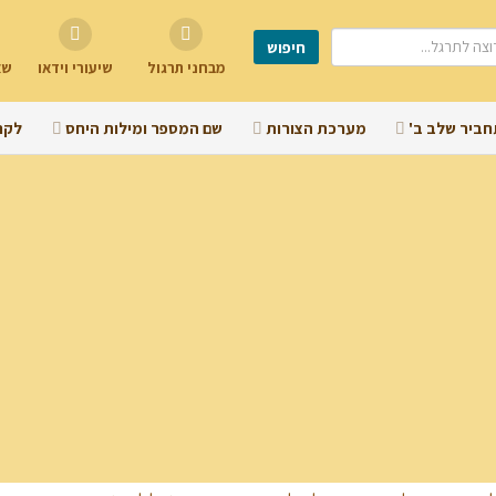
מבחני תרגול
שיעורי וידאו
שא
חביר שלב ב'
מערכת הצורות
שם המספר ומילות היחס
לקר