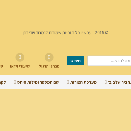
© 2016 - עכשיו. כל הזכויות שמורות לנמרוד ויורי רונן
מבחני תרגול
שיעורי וידאו
שא
חביר שלב ב'
מערכת הצורות
שם המספר ומילות היחס
לקר