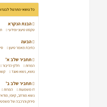
כל נושאי התרגול לבגרו
הבנת הנקרא
טקסט טיעוני ומידעי
תר
הבעה
כתיבת מאמר טיעון
סי
תחביר שלב א'
המרות
חלקי הדיבור
נושא, נשוא ואוגד
קשר 
תחביר שלב ב'
דו משמעות
המרות
נשוא מורחב, קיומי, מודאל
פירוק והרכבה של משפטי