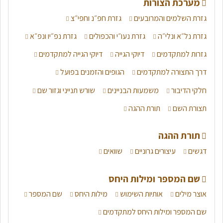
מערכת הצורות
גזרת השלמים והמרובעים
גזרת חפ״נ וחפי״צ
גזרת נל״א ונלי״ה
גזרת נעו״י והכפולים
גזרת נפ״יו ונפ״א
גזרות למתקדמים
דיוקי הגייה
דיוקי הגייה למתקדמים
דרך התצורה למתקדמים
הגופים והזמנים בפועל
חלקי הדיבור
משמעות הבניינים
שורש תנייני וגזור שם
תצורת השם
תורת ההגה
תורת ההגה
דגשים
עיצורים גרוניים
שוואים
שם המספר ומילות היחס
אוצר מילים
אותיות השימוש
מילות היחס
שם המספר
שם המספר ומילות היחס למתקדמים