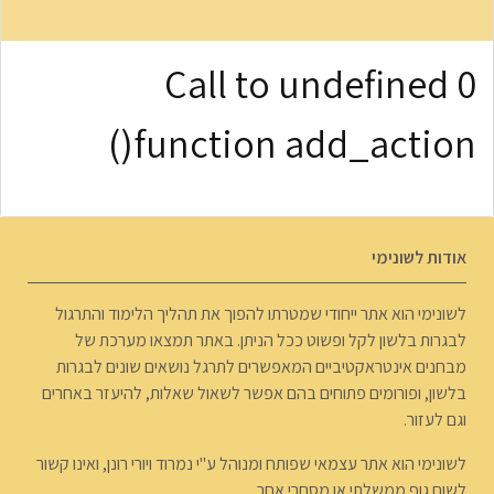
0 Call to undefined
function add_action()
אודות לשונימי
לשונימי הוא אתר ייחודי שמטרתו להפוך את תהליך הלימוד והתרגול
לבגרות בלשון לקל ופשוט ככל הניתן. באתר תמצאו מערכת של
מבחנים אינטראקטיביים המאפשרים לתרגל נושאים שונים לבגרות
בלשון, ופורומים פתוחים בהם אפשר לשאול שאלות, להיעזר באחרים
וגם לעזור.
לשונימי הוא אתר עצמאי שפותח ומנוהל ע"י נמרוד ויורי רונן, ואינו קשור
לשום גוף ממשלתי או מסחרי אחר.