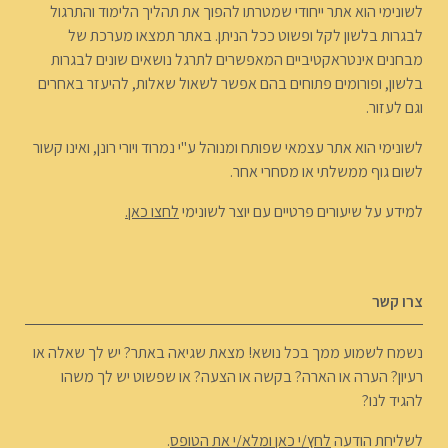
לשונימי הוא אתר ייחודי שמטרתו להפוך את תהליך הלימוד והתרגול
לבגרות בלשון לקל ופשוט ככל הניתן. באתר תמצאו מערכת של
מבחנים אינטראקטיביים המאפשרים לתרגל נושאים שונים לבגרות
בלשון, ופורומים פתוחים בהם אפשר לשאול שאלות, להיעזר באחרים
וגם לעזור.
לשונימי הוא אתר עצמאי שפותח ומנוהל ע"י נמרוד ויורי רונן, ואינו קשור
לשום גוף ממשלתי או מסחרי אחר.
למידע על שיעורים פרטיים עם יוצר לשונימי
לחצו כאן.
צרו קשר
נשמח לשמוע ממך בכל נושא! מצאת שגיאה באתר? יש לך שאלה או
רעיון? הערה או הארה? בקשה או הצעה? או שפשוט יש לך משהו
להגיד לנו?
לשליחת הודעה
לחץ/י כאן ומלא/י את הטופס
.