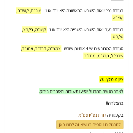
בגזרת נפ״יו אות השורש הראשונה היא יו״ד או ו׳׳ -
י/וכ״ח, י/וש״ב,
י/וצ״א.
בגזרת נעו״י אות השורש השנייה היא יו״ד או ו׳ -
קי/ו״מ, רי/ו״צ,
טי/ו״ס.
סגזרת המרובעים יש 4 אותיות שורש -
צמצ״מ, דרד״ר, אתג״ר,
שכפ״ל, תרג״מ, מחז״ר.
ציון מומלץ: 70
לאחר הגשת התרגול יופיעו תשובות והסברים בירוק.
בהצלחה!!
בקטגוריה
גזרת נפ״יו ונפ״א
לתרגולים נוספים בנושא זה לחצו כאן