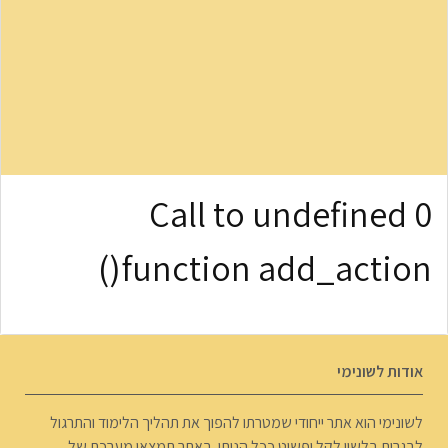
0 Call to undefined
function add_action()
אודות לשונימי
לשונימי הוא אתר ייחודי שמטרתו להפוך את תהליך הלימוד והתרגול
לבגרות בלשון לקל ופשוט ככל הניתן. באתר תמצאו מערכת של