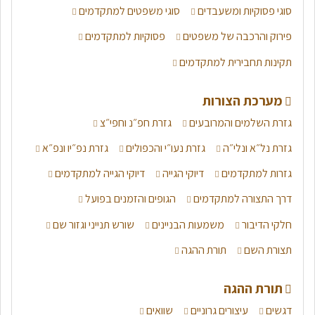
סוגי פסוקיות ומשעבדים
סוגי משפטים למתקדמים
פירוק והרכבה של משפטים
פסוקיות למתקדמים
תקינות תחבירית למתקדמים
מערכת הצורות
גזרת השלמים והמרובעים
גזרת חפ״נ וחפי״צ
גזרת נל״א ונלי״ה
גזרת נעו״י והכפולים
גזרת נפ״יו ונפ״א
גזרות למתקדמים
דיוקי הגייה
דיוקי הגייה למתקדמים
דרך התצורה למתקדמים
הגופים והזמנים בפועל
חלקי הדיבור
משמעות הבניינים
שורש תנייני וגזור שם
תצורת השם
תורת ההגה
תורת ההגה
דגשים
עיצורים גרוניים
שוואים