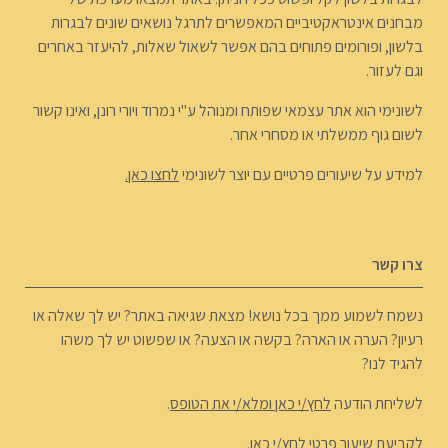
מבחנים אינטראקטיביים המאפשרים לתרגל נושאים שונים לבגרות
בלשון, ופורומים פתוחים בהם אפשר לשאול שאלות, להיעזר באחרים
וגם לעזור.
לשונימי הוא אתר עצמאי שפותח ומנוהל ע"י נמרוד ויורי רונן, ואינו קשור
לשום גוף ממשלתי או מסחרי אחר.
למידע על שיעורים פרטיים עם יוצר לשונימי
לחצו כאן.
צרו קשר
נשמח לשמוע ממך בכל נושא! מצאת שגיאה באתר? יש לך שאלה או
רעיון? הערה או הארה? בקשה או הצעה? או שפשוט יש לך משהו
להגיד לנו?
לשליחת הודעה
לחץ/י כאן ומלא/י את הטופס
.
לקביעת שיעור פרטי
לחץ/י כאן
.