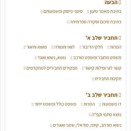
הבעה
כתיבת מאמר טיעון
סימני פיסוק ומשמעותם
כתיבת סיכום וסקירה ספרותיתה
תחביר שלב א'
המרות
חלקי הדיבור
לוואי ותמורה
מושא ותיאור
משפט מחובר ומשפט מורכב
נושא, נשוא ואוגד
קשר לוגי ומילות קישור
תפקידים תחביריים למתקדמים
תקינות תחבירית
תחביר שלב ב'
דו משמעות
המרות
משפט כולל ומשפט ייחוד
נושא סתמי וקפ"ה
נשוא מורחב, קיומי, מודאלי, שמני ואוגדים