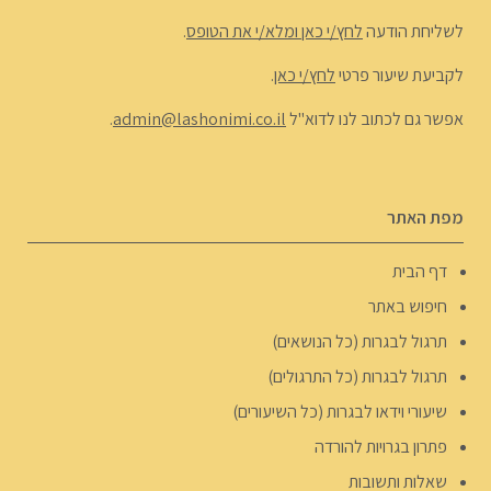
לשליחת הודעה
לחץ/י כאן ומלא/י את הטופס
.
לקביעת שיעור פרטי
לחץ/י כאן
.
אפשר גם לכתוב לנו לדוא"ל
admin@lashonimi.co.il
.
מפת האתר
דף הבית
חיפוש באתר
תרגול לבגרות (כל הנושאים)
תרגול לבגרות (כל התרגולים)
שיעורי וידאו לבגרות (כל השיעורים)
פתרון בגרויות להורדה
שאלות ותשובות