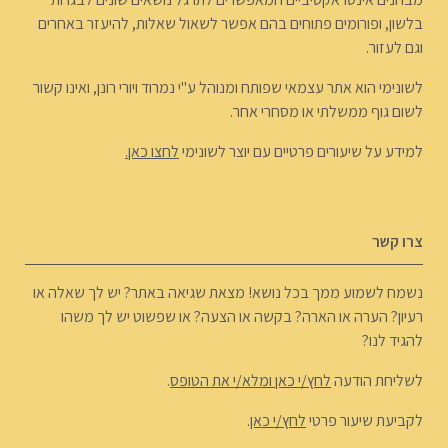
בלשון, ופורומים פתוחים בהם אפשר לשאול שאלות, להיעזר באחרים
וגם לעזור.
לשונימי הוא אתר עצמאי שפותח ומנוהל ע"י נמרוד ויורי רונן, ואינו קשור
לשום גוף ממשלתי או מסחרי אחר.
למידע על שיעורים פרטיים עם יוצר לשונימי
לחצו כאן.
צרו קשר
נשמח לשמוע ממך בכל נושא! מצאת שגיאה באתר? יש לך שאלה או
רעיון? הערה או הארה? בקשה או הצעה? או שפשוט יש לך משהו
להגיד לנו?
לשליחת הודעה
לחץ/י כאן ומלא/י את הטופס
.
לקביעת שיעור פרטי
לחץ/י כאן
.