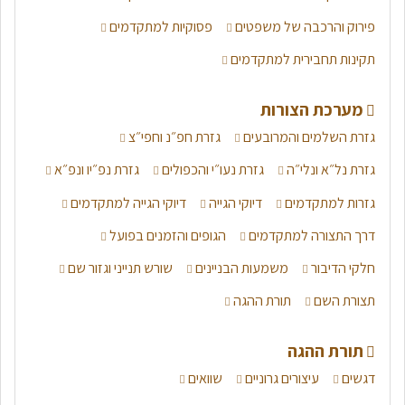
פירוק והרכבה של משפטים
פסוקיות למתקדמים
תקינות תחבירית למתקדמים
מערכת הצורות
גזרת השלמים והמרובעים
גזרת חפ״נ וחפי״צ
גזרת נל״א ונלי״ה
גזרת נעו״י והכפולים
גזרת נפ״יו ונפ״א
גזרות למתקדמים
דיוקי הגייה
דיוקי הגייה למתקדמים
דרך התצורה למתקדמים
הגופים והזמנים בפועל
חלקי הדיבור
משמעות הבניינים
שורש תנייני וגזור שם
תצורת השם
תורת ההגה
תורת ההגה
דגשים
עיצורים גרוניים
שוואים