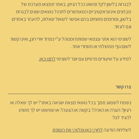
לבגרות בלשון לקל ופשוט ככל הניתן. באתר תמצאו מערכת של
מבחנים אינטראקטיביים המאפשרים לתרגל נושאים שונים לבגרות
בלשון, ופורומים פתוחים בהם אפשר לשאול שאלות, להיעזר באחרים
וגם לעזור.
לשונימי הוא אתר עצמאי שפותח ומנוהל ע"י נמרוד ויורי רונן, ואינו קשור
לשום גוף ממשלתי או מסחרי אחר.
למידע על שיעורים פרטיים עם יוצר לשונימי
לחצו כאן.
צרו קשר
נשמח לשמוע ממך בכל נושא! מצאת שגיאה באתר? יש לך שאלה או
רעיון? הערה או הארה? בקשה או הצעה? או שפשוט יש לך משהו
להגיד לנו?
לשליחת הודעה
לחץ/י כאן ומלא/י את הטופס
.