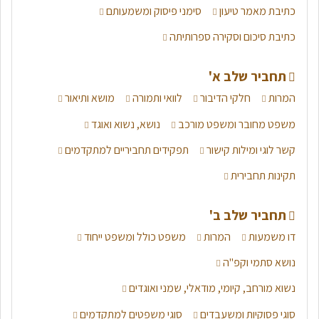
כתיבת מאמר טיעון
סימני פיסוק ומשמעותם
כתיבת סיכום וסקירה ספרותיתה
תחביר שלב א'
המרות
חלקי הדיבור
לוואי ותמורה
מושא ותיאור
משפט מחובר ומשפט מורכב
נושא, נשוא ואוגד
קשר לוגי ומילות קישור
תפקידים תחביריים למתקדמים
תקינות תחבירית
תחביר שלב ב'
דו משמעות
המרות
משפט כולל ומשפט ייחוד
נושא סתמי וקפ"ה
נשוא מורחב, קיומי, מודאלי, שמני ואוגדים
סוגי פסוקיות ומשעבדים
סוגי משפטים למתקדמים