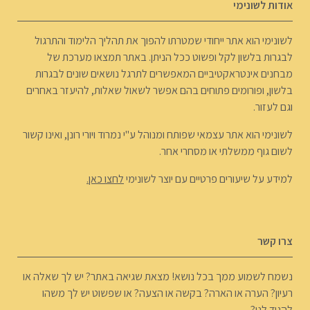
אודות לשונימי
לשונימי הוא אתר ייחודי שמטרתו להפוך את תהליך הלימוד והתרגול
לבגרות בלשון לקל ופשוט ככל הניתן. באתר תמצאו מערכת של
מבחנים אינטראקטיביים המאפשרים לתרגל נושאים שונים לבגרות
בלשון, ופורומים פתוחים בהם אפשר לשאול שאלות, להיעזר באחרים
וגם לעזור.
לשונימי הוא אתר עצמאי שפותח ומנוהל ע"י נמרוד ויורי רונן, ואינו קשור
לשום גוף ממשלתי או מסחרי אחר.
למידע על שיעורים פרטיים עם יוצר לשונימי
לחצו כאן.
צרו קשר
נשמח לשמוע ממך בכל נושא! מצאת שגיאה באתר? יש לך שאלה או
רעיון? הערה או הארה? בקשה או הצעה? או שפשוט יש לך משהו
להגיד לנו?