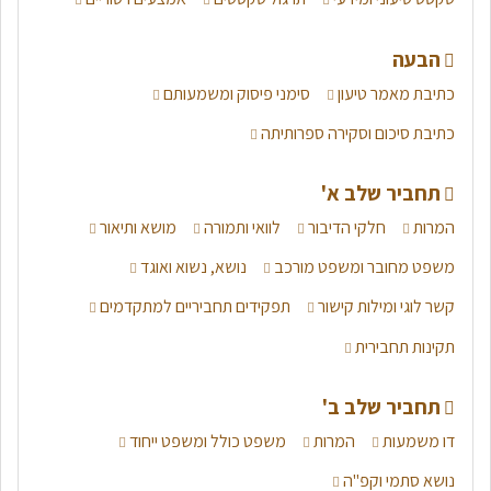
הבעה
כתיבת מאמר טיעון
סימני פיסוק ומשמעותם
כתיבת סיכום וסקירה ספרותיתה
תחביר שלב א'
המרות
חלקי הדיבור
לוואי ותמורה
מושא ותיאור
משפט מחובר ומשפט מורכב
נושא, נשוא ואוגד
קשר לוגי ומילות קישור
תפקידים תחביריים למתקדמים
תקינות תחבירית
תחביר שלב ב'
דו משמעות
המרות
משפט כולל ומשפט ייחוד
נושא סתמי וקפ"ה