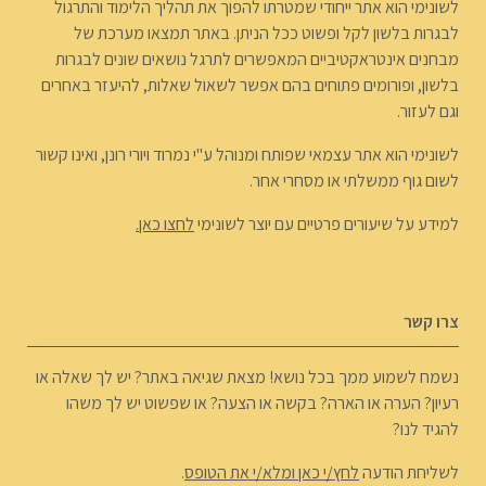
לשונימי הוא אתר ייחודי שמטרתו להפוך את תהליך הלימוד והתרגול
לבגרות בלשון לקל ופשוט ככל הניתן. באתר תמצאו מערכת של
מבחנים אינטראקטיביים המאפשרים לתרגל נושאים שונים לבגרות
בלשון, ופורומים פתוחים בהם אפשר לשאול שאלות, להיעזר באחרים
וגם לעזור.
לשונימי הוא אתר עצמאי שפותח ומנוהל ע"י נמרוד ויורי רונן, ואינו קשור
לשום גוף ממשלתי או מסחרי אחר.
למידע על שיעורים פרטיים עם יוצר לשונימי
לחצו כאן.
צרו קשר
נשמח לשמוע ממך בכל נושא! מצאת שגיאה באתר? יש לך שאלה או
רעיון? הערה או הארה? בקשה או הצעה? או שפשוט יש לך משהו
להגיד לנו?
לשליחת הודעה
לחץ/י כאן ומלא/י את הטופס
.