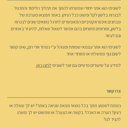
לשונימי הוא אתר ייחודי שמטרתו להפוך את תהליך הלימוד והתרגול
לבגרות בלשון לקל ופשוט ככל הניתן. באתר תמצאו מערכת של
מבחנים אינטראקטיביים המאפשרים לתרגל נושאים שונים לבגרות
בלשון, ופורומים פתוחים בהם אפשר לשאול שאלות, להיעזר באחרים
וגם לעזור.
לשונימי הוא אתר עצמאי שפותח ומנוהל ע"י נמרוד ויורי רונן, ואינו קשור
לשום גוף ממשלתי או מסחרי אחר.
למידע על שיעורים פרטיים עם יוצר לשונימי
לחצו כאן.
צרו קשר
נשמח לשמוע ממך בכל נושא! מצאת שגיאה באתר? יש לך שאלה או
רעיון? הערה או הארה? בקשה או הצעה? או שפשוט יש לך משהו
להגיד לנו?